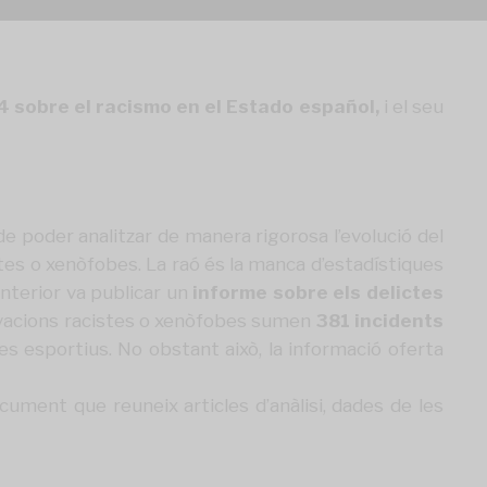
4 sobre el racismo en el Estado español
,
i el seu
e poder analitzar de manera rigorosa l’evolució del
tes o xenòfobes. La raó és la manca d’estadístiques
Interior va publicar un
informe
sobre els delictes
ivacions racistes o xenòfobes sumen
381 incidents
es esportius. No obstant això, la informació oferta
cument que reuneix articles d’anàlisi, dades de les