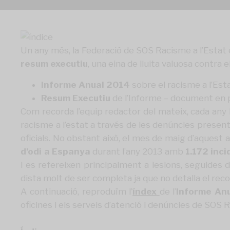
Un any més, la Federació de SOS Racisme a l’Estat 
resum executiu
, una eina de lluita valuosa contra 
Informe Anual 2014
sobre el racisme a l’Est
Resum Executiu
de l’Informe – document en pd
Com recorda l’equip redactor del mateix, cada any 
racisme a l’estat a través de les denúncies presen
oficials. No obstant això, el mes de maig d’aquest a
d’odi a Espanya
durant l’any 2013 amb
1.172 inci
i es refereixen principalment a lesions, seguides 
dista molt de ser completa ja que no detalla el rec
A continuació, reproduïm l’
índex
de l’
Informe Anu
oficines i els serveis d’atenció i denúncies de SOS 