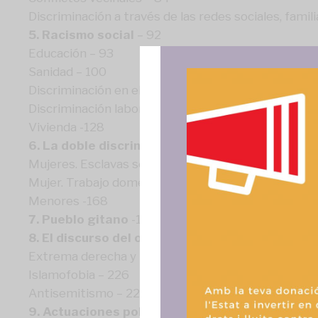
Discriminación a través de las redes sociales, famil
5. Racismo social
– 92
Educación – 93
Sanidad – 100
Discriminación en el acceso a servicios y locales pú
Discriminación laboral – 117
Vivienda -128
6. La doble discriminación
– 142
Mujeres. Esclavas sexuales – 143
Mujer. Trabajo doméstico -164
Para ofrece
Menores -168
acceder a la
procesar da
7. Pueblo gitano
-178
consentir o 
8. El discurso del odio
– 204
funciones.
Extrema derecha y populismo – 205
Islamofobia – 226
Antisemitismo – 229
9. Actuaciones policiales y abuso de poder –
24