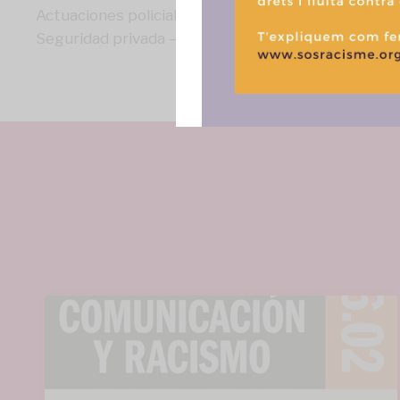
Actuaciones policiales – 242
Seguridad privada – 259