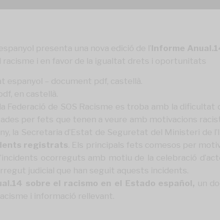
espanyol presenta una nova edició de l’
Informe Anual.1
el racisme i en favor de la igualtat drets i oportunitats
at espanyol – document pdf, castellà.
f, en castellà.
la Federació de SOS Racisme es troba amb la dificultat d
tades per fets que tenen a veure amb motivacions racis
ny, la Secretaria d’Estat de Seguretat del Ministeri de l’
dents registrats
. Els principals fets comesos per mot
d’incidents ocorreguts amb motiu de la celebració d’act
orregut judicial que han seguit aquests incidents.
al.14 sobre el racismo en el Estado español,
un do
Racisme i informació rellevant.