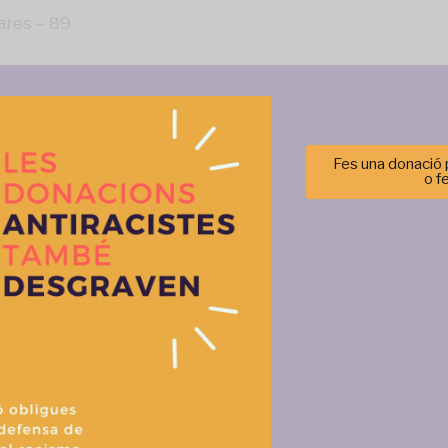
iares – 89
blicos – 107
Fes una donació p
o f
Gestionar el consentimiento de las cookies
r las mejores experiencias, utilizamos tecnologías como las cookies para alma
 información del dispositivo. El consentimiento de estas tecnologías nos permi
tos como el comportamiento de navegación o las identificaciones únicas en est
retirar el consentimiento, puede afectar negativamente a ciertas característi
Aceptar
Denegar
Ver prefere
1
Política de cookies
Política de privacitat i tractament de dades