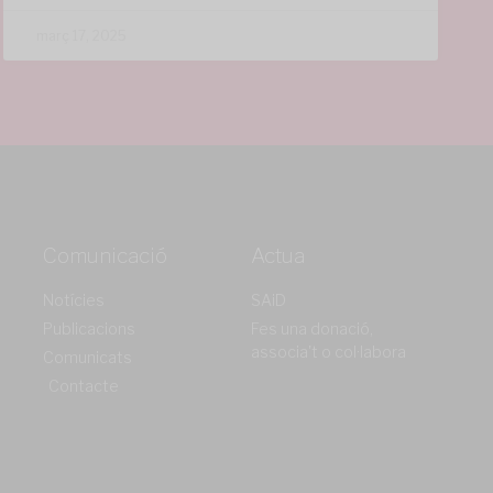
març 17, 2025
Comunicació
Actua
Notícies
SAiD
Publicacions
Fes una donació,
associa't o col·labora
Comunicats
Contacte