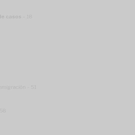
 de casos
– 18
inmigración – 51
3
 58