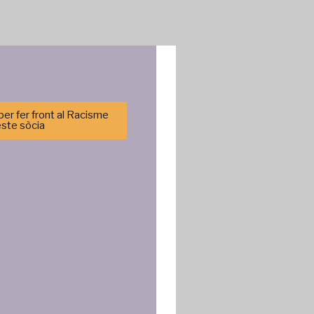
er fer front al Racisme
este sòcia
cenar y/o
tirá
e sitio. No
cas y
ncias