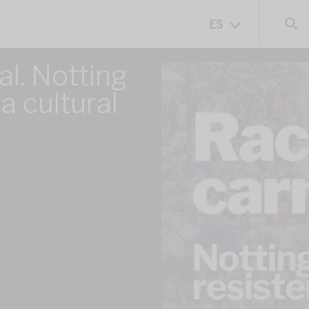
ES
CA
l. Notting
ia cultural