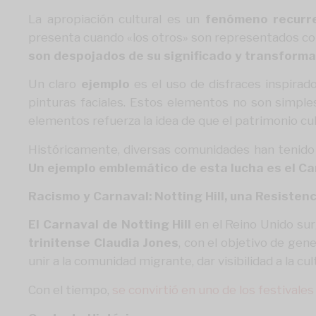
La apropiación cultural es un
fenómeno recurr
presenta cuando «los otros» son representados co
son despojados de su significado y transform
Un claro
ejemplo
es el uso de disfraces inspirad
pinturas faciales. Estos elementos no son simples
elementos refuerza la idea de que el patrimonio cu
Históricamente, diversas comunidades han tenido q
Un ejemplo emblemático de esta lucha es el Car
Racismo y Carnaval: Notting Hill, una Resistenc
El Carnaval de Notting Hill
en el Reino Unido sur
trinitense Claudia Jones
, con el objetivo de gen
unir a la comunidad migrante, dar visibilidad a la cu
Con el tiempo,
se convirtió en uno de los festival