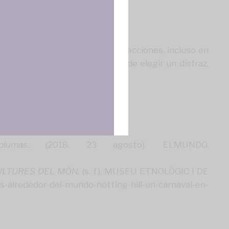
ncias
obre el impacto de nuestras elecciones, incluso en
l respeto y la empatía. Antes de elegir un disfraz,
ulturales
.
lumas
. (2018, 23 agosto). ELMUNDO.
E CULTURES DEL MÓN
. (s. f.). MUSEU ETNOLÒGIC I DE
lrededor-del-mundo-notting-hill-un-carnaval-en-