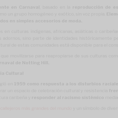
ente en Carnaval
, basado en la
reproducción de es
mo un grupo homogéneo y exótico, sin voz propia.
Eleme
ados en simples accesorios de moda.
os en culturas indígenas, africanas, asiáticas o carib
 adornos, sino parte de identidades históricamente pe
ltural de estas comunidades está disponible para el cons
ue movilizarse para reapropiarse de sus culturas como 
naval de Notting Hill.
ia Cultural
gió en
1959 como respuesta a los disturbios raciale
erar un espacio de celebración cultural y resistencia
fre
ltura caribeña y
responder al racismo sistémico
median
es callejeros más grandes del mundo
y un símbolo de divers