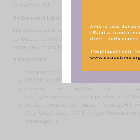
funciones.
de Notting Hill.
Un Carnaval Libre de Discriminación
El racismo no desaparece en los días festivos
contextos de celebración.
Un Carnaval libre de 
pensemos en sus implicaciones y en la historia qu
Bibliografía:
Matamoros, C. (2020). «El Carnaval y la resiste
BBC News. (2018). «Notting Hill Riots 1958: H
Carnaval en Notting Hill: el 
https://www.elmundo.es/papel/lifestyle/2
Fiestas alrededor del mundo – Notting Hill
CULTURES DEL MÓN. https://www.barcelona.ca
pleno-agosto