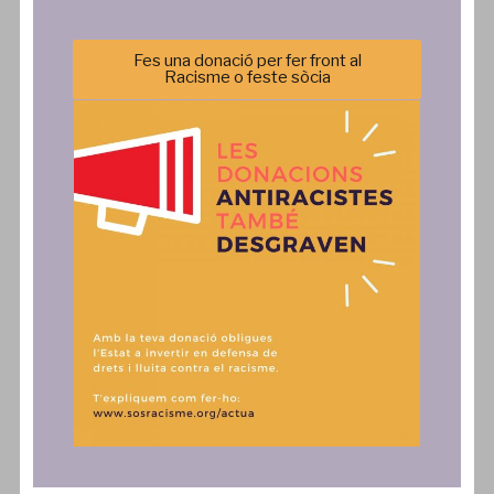
Sos Racisme
Campanyes
Fes una donació per fer front al
Equip
Formació
Racisme o feste sòcia
Transparència
Agenda
Política de privacitat
Incidència Política
Comunicació
Actua
Notícies
SAiD
Publicacions
Fes una donació, associa't o
col·labora
Comunicats
Contacte