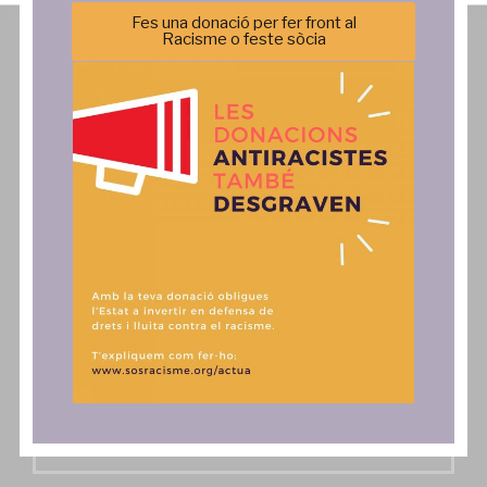
Fes una donació per fer front al
Racisme o feste sòcia
Comunicació
Actua
Notícies
SAiD
Publicacions
Fes una donació, associa't o
col·labora
Comunicats
Contacte
Autoritzo l'enviament dels butlletins digitals SOS
Activa't i SOS Exprés*
SUBSCRIURE'M AL BUTLLETÍ