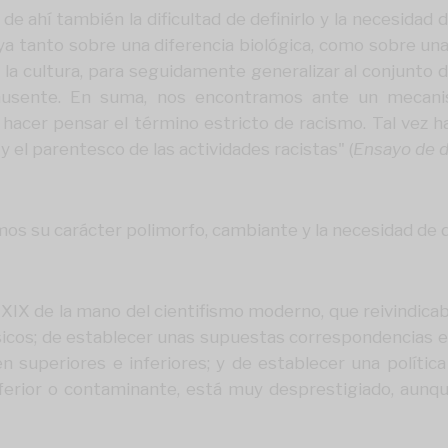
de ahí también la dificultad de definirlo y la necesidad
a tanto sobre una diferencia biológica, como sobre una 
 la cultura, para seguidamente generalizar al conjunto d
o ausente. En suma, nos encontramos ante un mecani
acer pensar el término estricto de racismo. Tal vez ha
y el parentesco de las actividades racistas" (
Ensayo de d
mos su carácter polimorfo, cambiante y la necesidad de 
glo XIX de la mano del cientifismo moderno, que reivindica
os; de establecer unas supuestas correspondencias entr
 superiores e inferiores; y de establecer una política
nferior o contaminante, está muy desprestigiado, aunq