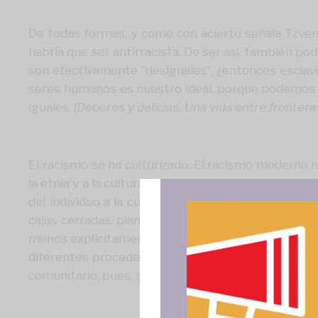
De todas formas, y como con acierto señala Tzvent
habría que ser antirracista. De ser así, también p
son efectivamente "desiguales", ¿entonces esclaviz
seres humanos es nuestro ideal, porque podemos a
iguales. (
Deberes y delicias. Una vida entre frontera
El racismo se ha culturizado. El racismo moderno 
la etnia y a la cultura. Este racismo diferencialist
del individuo a la cultura, sustituye la defensa d
cajas cerradas, planteando que no es posible relac
menos explícitamente, la superioridad de una cultur
diferentes procedencias culturales. Es un tipo de ra
comunitario, pues, supuestamente, esas diferencias 