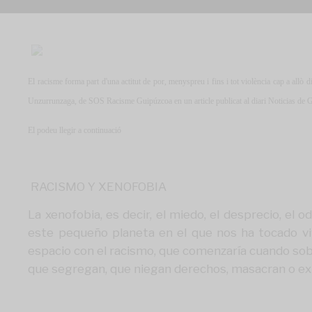
El racisme forma part d'una actitut de por, menyspreu i fins i tot violència cap a allò
Unzurrunzaga, de SOS Racisme Guipúzcoa en un article publicat al diari Noticias de 
El podeu llegir a continuació
RACISMO Y XENOFOBIA
La
xenofobia, es decir, el miedo, el desprecio, el 
este pequeño planeta en el que nos ha tocado vi
espacio con el racismo, que comenzaría cuando sobr
que segregan, que niegan derechos, masacran o ext