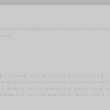
 diferent. Aquesta forma de
xenofòbia
evoluciona, de la mà dels canvis de la societat. El que co
Guipúzcoa.
odio o la aversión a lo diverso, a lo diferente de lo pr
vir, aunque su forma e intensidad sea diferente según
e la base de las diferencias existentes se establecen prá
erminan a los grupos humanos identificados como razas