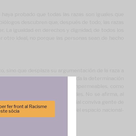
a haya probado que todas las razas son iguales que
 biólogos descubren que, después de todo, las razas
r. La igualdad en derechos y dignidad, de todos los
 otro ideal, no porque las personas sean de hecho
o, sino que desplaza su argumentación de la raza a
en varias partes de Europa, traslada la determinación
cibe a las culturas como bloques impermeables, como
 de diferentes ámbitos culturales. No se afirma, al
 un mismo espacio político y social conviva gente de
er fer front al Racisme
a la diferencia cultural dentro del espacio nacional-
este sòcia
ural.