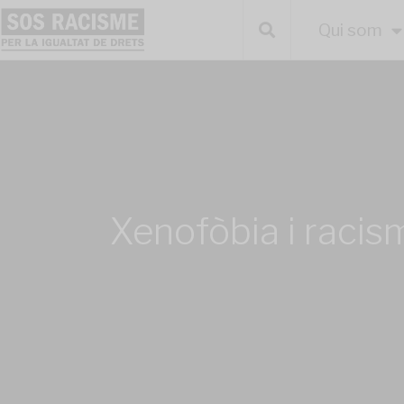
Qui som
Xenofòbia i racis