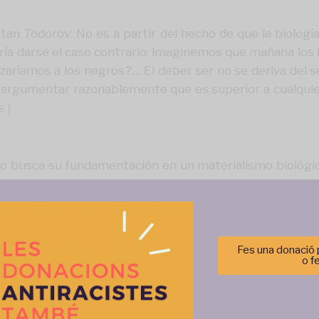
an Todorov: No es a partir del hecho de que la biologí
odría darse el caso contrario: imaginemos que mañana los
aríamos a los negros?… El deber ser no se deriva del se
rgumentar razonablemente que es superior a cualquier
s
)
no busca su fundamentación en un materialismo biológic
a, que se desarrolló en los años ochenta del siglo pasado 
e la desigualdad por la afirmación de la diferencia, con
ionarse entre ellas o entre las personas que provienen
a sobre otra, sino que se niega la posibilidad de que en
Fes una donació p
cismo que oscila entre el elogio a la diferencia y el odio 
o f
pondrían en peligro la preservación de la identidad cult
Gestionar el consentimiento de las cookies