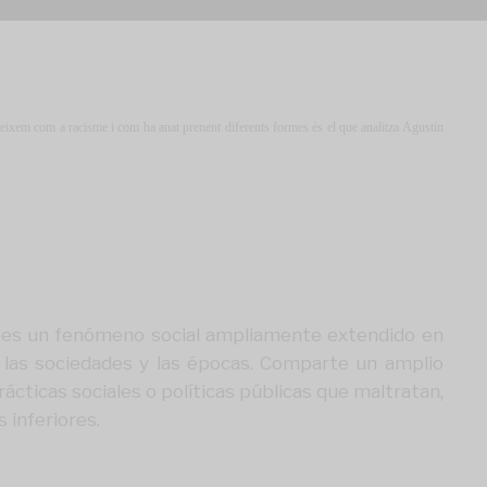
neixem com a racisme i com ha anat prenent diferents formes és el que analitza Agustin
opio, es un fenómeno social ampliamente extendido en
 las sociedades y las épocas. Comparte un amplio
cticas sociales o políticas públicas que maltratan,
 inferiores.