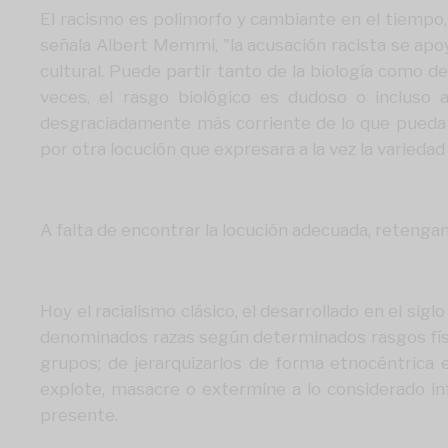
El racismo es polimorfo y cambiante en el tiempo, 
señala Albert Memmi, "la acusación racista se apoy
cultural. Puede partir tanto de la biología como de
veces, el rasgo biológico es dudoso o inclus
desgraciadamente más corriente de lo que pueda h
por otra locución que expresara a la vez la variedad 
A falta de encontrar la locución adecuada, retenga
Hoy el racialismo clásico, el desarrollado en el si
denominados razas según determinados rasgos físic
grupos; de jerarquizarlos de forma etnocéntrica en
explote, masacre o extermine a lo considerado i
presente.