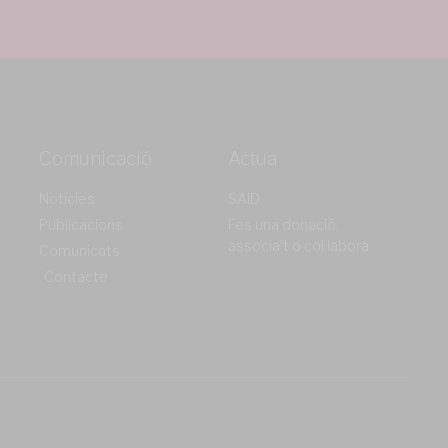
Comunicació
Actua
Notícies
SAiD
Publicacions
Fes una donació,
associa't o col·labora
Comunicats
Contacte