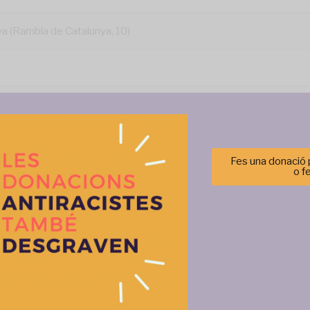
ya (Rambla de Catalunya, 10)
Fes una donació p
o f
Gestionar el consentimiento de las cookies
r las mejores experiencias, utilizamos tecnologías como las cookies para alma
 información del dispositivo. El consentimiento de estas tecnologías nos permi
Més activitats
tos como el comportamiento de navegación o las identificaciones únicas en est
retirar el consentimiento, puede afectar negativamente a ciertas característi