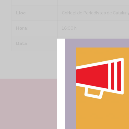
Lloc
:
Col·legi de Periodistes de Catalun
Hora
:
16:00 h
Data
:
Dijous, 10 d’octubre
Para ofrece
acceder a la
procesar da
consentir o 
funciones.