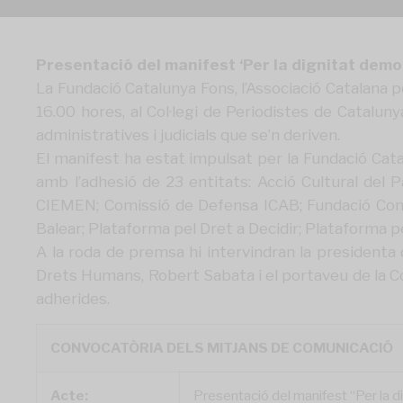
Presentació del manifest ‘Per la dignitat democ
La Fundació Catalunya Fons, l’Associació Catalana p
16.00 hores, al Col·legi de Periodistes de Cataluny
administratives i judicials que se’n deriven.
El manifest ha estat impulsat per la Fundació Cata
amb l’adhesió de 23 entitats: Acció Cultural del 
CIEMEN; Comissió de Defensa ICAB; Fundació Congré
Balear; Plataforma pel Dret a Decidir; Plataforma 
A la roda de premsa hi intervindran la presidenta 
Drets Humans, Robert Sabata i el portaveu de la Co
adherides.
CONVOCATÒRIA DELS MITJANS DE COMUNICACIÓ
Acte:
Presentació del manifest “Per la d