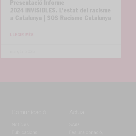
Presentació Informe
2024 INVISIBLES. L’estat del racisme
a Catalunya | SOS Racisme Catalunya
LLEGIR MÉS
març 17, 2025
Comunicació
Actua
Notícies
SAiD
Publicacions
Fes una donació,