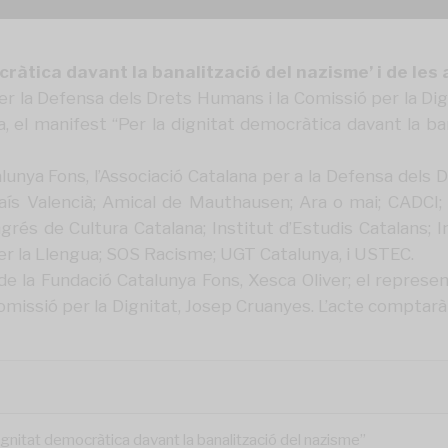
ràtica davant la banalització del nazisme’ i de les 
er la Defensa dels Drets Humans i la Comissió per la Dig
a, el manifest “Per la dignitat democràtica davant la ba
lunya Fons, l’Associació Catalana per a la Defensa dels 
País Valencià; Amical de Mauthausen; Ara o mai; CADCI
s de Cultura Catalana; Institut d’Estudis Catalans; Int
per la Llengua; SOS Racisme; UGT Catalunya, i USTEC.
de la Fundació Catalunya Fons, Xesca Oliver; el represen
missió per la Dignitat, Josep Cruanyes. L’acte comptar
ignitat democràtica davant la banalització del nazisme”