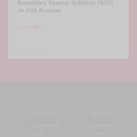
Assemblea General Ordinària (AGO)
de SOS Racisme
LLEGIR MÉS
maig 28, 2025
Qui Som
Què Fem
Sos Racisme
Campanyes
Equip
Formació