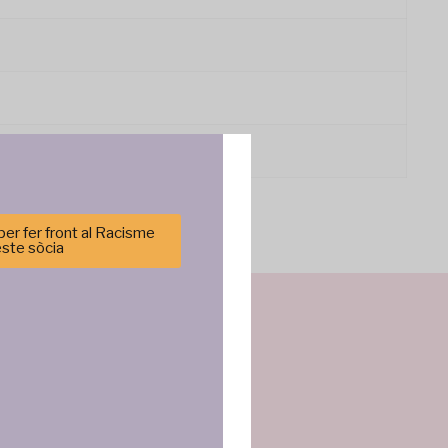
er fer front al Racisme
este sòcia
cenar y/o
tirá
e sitio. No
cas y