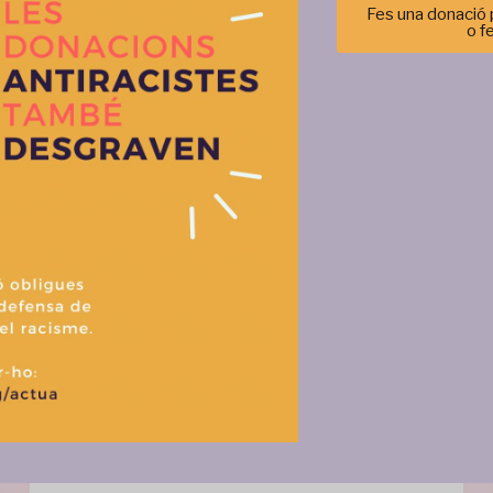
Fes una donació p
o f
Gestionar el consentimiento de las cookies
r las mejores experiencias, utilizamos tecnologías como las cookies para alma
 información del dispositivo. El consentimiento de estas tecnologías nos permi
tos como el comportamiento de navegación o las identificaciones únicas en est
retirar el consentimiento, puede afectar negativamente a ciertas característi
Aceptar
Denegar
Ver prefere
Política de cookies
Política de privacitat i tractament de dades