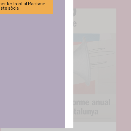
er fer front al Racisme
este sòcia
cenar y/o
tirá
e sitio. No
cas y
ncias