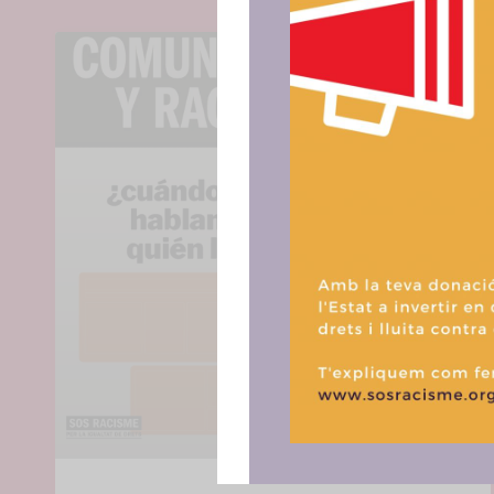
Para ofrece
acceder a la
procesar da
consentir o 
funciones.