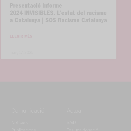
Presentació Informe
2024 INVISIBLES. L’estat del racisme
a Catalunya | SOS Racisme Catalunya
LLEGIR MÉS
març 17, 2025
Comunicació
Actua
Notícies
SAiD
Publicacions
Fes una donació,