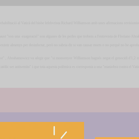
rehabilitació al Vaticà del bisbe lefebvrista Richard Williamson amb unes afirmacions revisionist
caust "son una exageració" son algunes de les perles que trobem a l'entrevista de Floriano Ab
 existir almenys per desinfectar, però no sabria dir si van causar morts o no perquè no he aprofu
ust" , Abrahamowicz va afegir que "si monsenyor Williamson hagués negat el genocidi d'1,2 mil·
 catòlic ser antisemita" i que tota aquesta polèmica es corresponia a una "maniobra contra el Vati
Més activitats