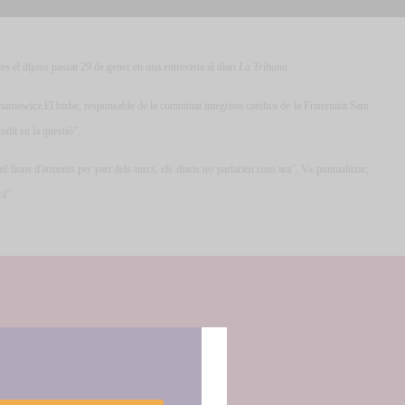
es el dijous passat 29 de gener en una entrevista al diari
La Tribuna.
rahamowicz.
El bisbe, responsable de la comunitat integrista catòlica de la Fraternitat Sant
ndit en la qüestió".
lions d'armenis per part dels turcs, els diaris no parlarien com ara". Va puntualitzar,
cà"