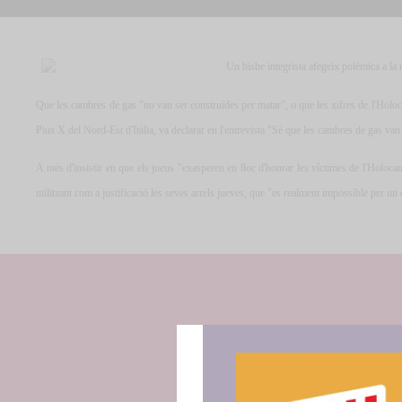
Un bisbe integrista afegeix polèmica a la 
Que les cambres de gas "no van ser construïdes per matar", o que les xifres de l'Holo
Pius X del Nord-Est d'Itàlia, va declarar en l'entrevista "Sé que les cambres de gas van
A més d'insistir en que els jueus "exasperen en lloc d'honrar les víctimes de l'Holoca
utilitzant com a justificació les seves arrels jueves, que "es realment impossible per un