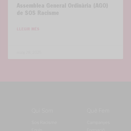
Assemblea General Ordinària (AGO)
de SOS Racisme
LLEGIR MÉS
maig 28, 2025
Qui Som
Què Fem
Sos Racisme
Campanyes
Equip
Formació