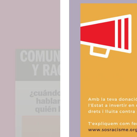
Para ofrece
acceder a la
procesar da
consentir o 
funciones.