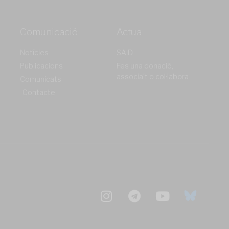
Comunicació
Actua
Notícies
SAiD
Publicacions
Fes una donació,
associa't o col·labora
Comunicats
Contacte