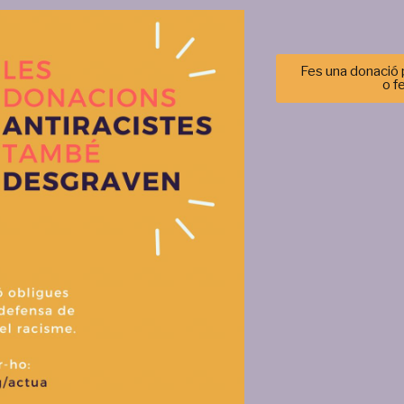
Més activitats
Fes una donació p
o f
Gestionar el consentimiento de las cookies
r las mejores experiencias, utilizamos tecnologías como las cookies para alma
 información del dispositivo. El consentimiento de estas tecnologías nos permi
tos como el comportamiento de navegación o las identificaciones únicas en est
retirar el consentimiento, puede afectar negativamente a ciertas característi
Aceptar
Denegar
Ver prefere
Política de cookies
Política de privacitat i tractament de dades