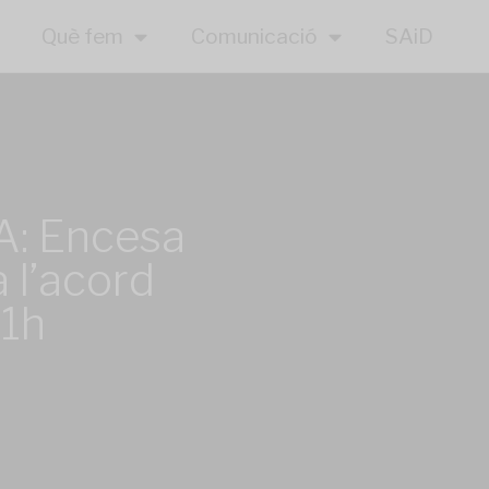
Què fem
Comunicació
SAiD
: Encesa
 l’acord
21h