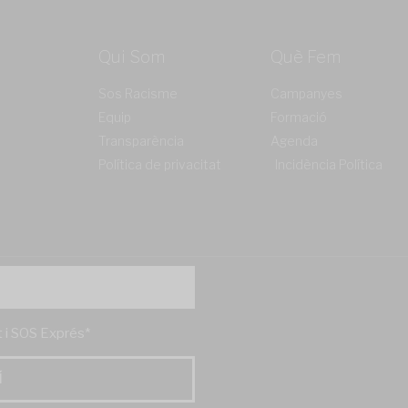
Qui Som
Què Fem
Sos Racisme
Campanyes
Equip
Formació
Transparència
Agenda
Política de privacitat
Incidència Política
't i SOS Exprés*
Í