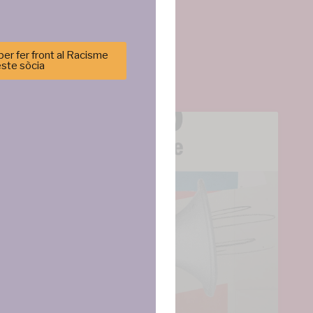
er fer front al Racisme
este sòcia
cenar y/o
tirá
e sitio. No
cas y
ncias