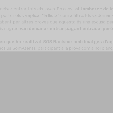
deixar entrar tots els joves. En canvi,
al Jamboree de la
 porter els va aplicar “la llista” com a filtre. Els va deman
sabent per altres proves que aquesta és una excusa pens
ois negres
van demanar entrar pagant entrada, però
eo que ha realitzat SOS Racisme
amb imatges d’aqu
ectius SomAtents, participant a la prova com a noi blanc