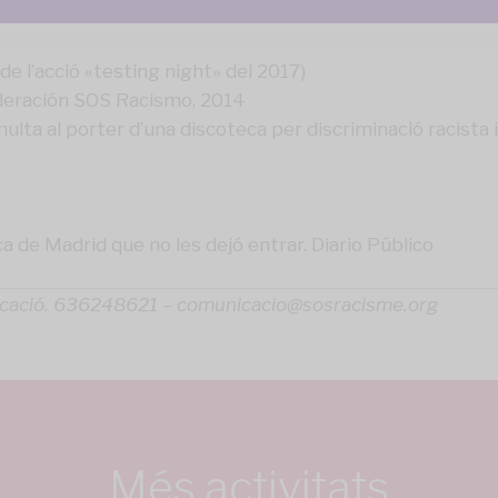
e l’acció «testing night» del 2017)
Federación SOS Racismo, 2014
ulta al porter d’una discoteca per discriminació racista 
 de Madrid que no les dejó entrar. Diario Público
nicació. 636248621 – comunicacio@sosracisme.org
Més activitats