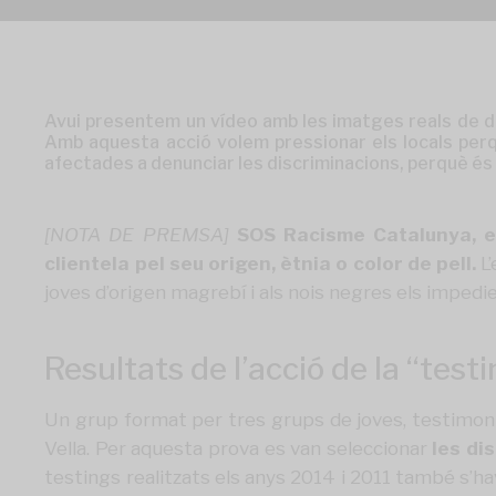
Avui presentem un vídeo amb les imatges reals de di
Amb aquesta acció volem pressionar els locals perquè
afectades a denunciar les discriminacions, perquè és la
[NOTA DE PREMSA]
SOS Racisme Catalunya, e
clientela pel seu origen, ètnia o color de pell.
L’
joves d’origen magrebí i als nois negres els impedien
Resultats de l’acció de la “test
Un grup format per tres grups de joves, testimonis 
Vella. Per aquesta prova es van seleccionar
les di
testings realitzats els anys 2014 i 2011 també s’hav