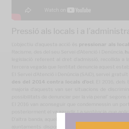
Pressió als locals i a l’administ
L’objectiu d’aquesta acció és
pressionar als loca
Racisme, des del seu Servei d’Atenció i Denúncia,
h
legislació referent al dret d’admissió, recollida a
tercera vegada que l’entitat denuncia aquest estab
El
Servei d’Atenció i Denúncia
(SAiD), servei gratuï
des del 2014 contra locals d’oci
. El 2016, dels
majoria d’aquests van ser situacions de discrimina
possibilitats de denunciar per la via penal” segons r
El 2016 van aconseguir que condemnessin un porter
posteriorment el va agredir. La sentència, que aplica
D’altra banda, aquell mateix any
SOS Racisme va i
ajuntaments disposen de competències per inspec