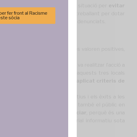
r la demanda de revertir aquesta situació
per
evitar
er fer front al Racisme
’Ajuntament de Barcelona està treballant per dotar
este sòcia
acitat sancionadora en els casos denunciats.
cenar y/o
cció “testing night” d’enguany es valoren positives,
tirá
e sitio. No
cas y
discriminar a 7. El 2014, que es va realitzar l’acció a
 mantenir actituds racistes. I aquests tres locals
, només la sala Jamboree, ha aplicat criteris de
ncias
ció, així com dels canvis legislatius i els èxits a les
nsables de les discoteques sinó també el públic en
 persones afectades a denunciar
, perquè és una
ció llença avui un video i material informatiu sota