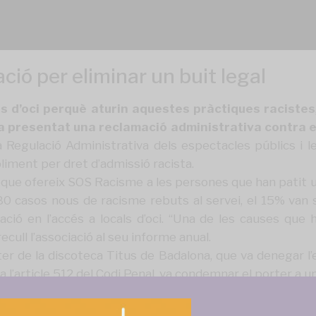
ració per eliminar un buit legal
ls d’oci perquè aturin aquestes pràctiques racistes
a presentat una reclamació administrativa contra e
 la Regulació Administrativa dels espectacles públics i le
liment per dret d’admissió racista.
t que ofereix SOS Racisme a les persones que han patit u
 80 casos nous de racisme rebuts al servei, el 15% van se
ció en l’accés a locals d’oci. “Una de les causes que 
ecull l’associació
al seu informe anual
.
 de la discoteca Titus de Badalona, que va denegar l’e
 l’article 512 del Codi Penal,
va condemnar el porter a un 
dentificar un escull per les denuncies administrat
cionar i sancionar els establiments oberts al públic,