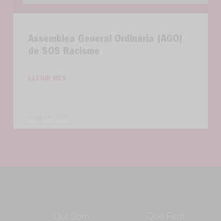
Assemblea General Ordinària (AGO)
de SOS Racisme
LLEGIR MÉS
maig 28, 2025
Qui Som
Què Fem