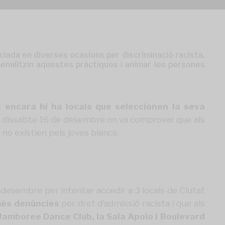
iada en diverses ocasions per discriminació racista.
 penalitzin aquestes pràctiques i animar les persones
 encara hi ha locals que seleccionen la seva
sat dissabte 16 de desembre on va comprovar que als
 no existien pels joves blancs.
e desembre per intentar accedir a 3 locals de Ciutat
 més denúncies
per dret d’admissió racista i que als
 Jamboree Dance Club, la Sala Apolo i Boulevard