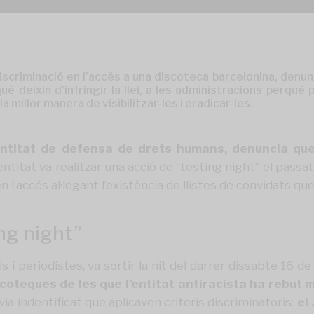
scriminació en l’accés a una discoteca barcelonina, denunc
 deixin d’infringir la llei, a les administracions perquè
 millor manera de visibilitzar-les i eradicar-les.
ntitat de defensa de drets humans, denuncia que
entitat va realitzar una acció de “testing night” el pas
 l’accés al·legant l’existència de llistes de convidats que
ing night”
i periodistes, va sortir la nit del darrer dissabte 16 d
scoteques de les que l’entitat antiracista ha rebut
ia indentificat que aplicaven criteris discriminatoris:
el