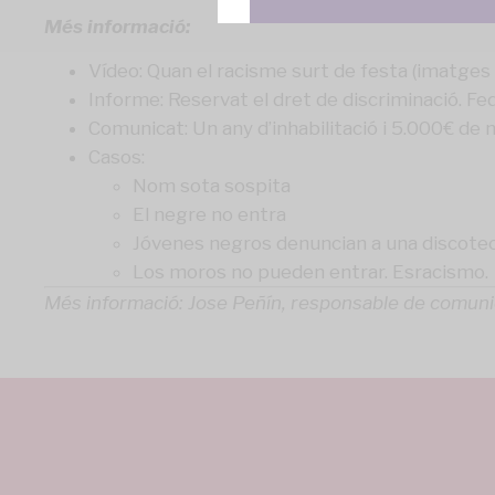
Més informació:
Vídeo: Quan el racisme surt de festa
(imatges d
Informe: Reservat el dret de discriminació. 
Comunicat: Un any d’inhabilitació i 5.000€ de m
Casos:
Nom sota sospita
El negre no entra
Jóvenes negros denuncian a una discoteca
Los moros no pueden entrar
. Esracismo.
Més informació: Jose Peñín, responsable de comu