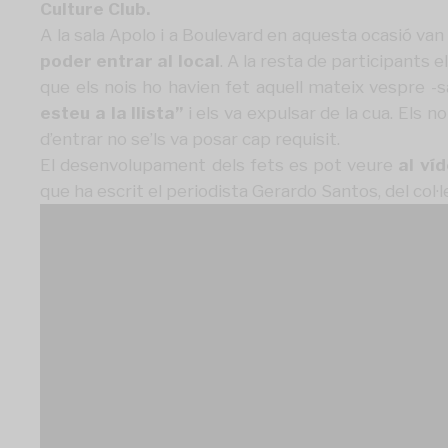
Culture Club.
A la sala Apolo i a Boulevard en aquesta ocasió van 
poder entrar al local
. A la resta de participants el
que els nois ho havien fet aquell mateix vespre -
esteu a la llista”
i els va expulsar de la cua. Els n
d’entrar no se’ls va posar cap requisit.
El desenvolupament dels fets es pot veure
al
víd
que ha escrit el periodista
Gerardo Santos, del col·l