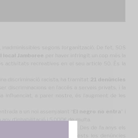
, inadminissibles segons l’organització. De fet, SOS
l local Jamboree
per haver infringit un cop més la
s activitats recreatives en el seu article 50. És la
na discriminació racista, ha tramitat
21 denúncies
r discriminacions en l’accés a serveis privats, i la
ha influenciat, a parer nostre, és l’augment de les
ntrada a un noi assenyalant “
El negro no entra
” i
any d’inhabilitació i 5.000€ de multa
.
ives realitzades a Barcelona
. Des de fa anys els
 i la Generalitat deriva a aquests les denúncies