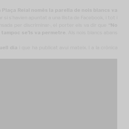
 Plaça Reial només la parella de nois blancs va
ar si s’havien apuntat a una llista de Facebook, i tot i
ada per discriminar-, el porter els va dir que
“No
 tampoc se’ls va permetre
. Als nois blancs abans
ell dia
i que ha publicat avui mateix. I a
la crònica
.