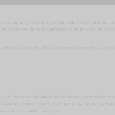
ganitzacions No Governamentals pels Drets Humans, va ce
les dones per la seva participació, en igualtat de con
rsari de la Convenció sobre l'Eliminació de totes les formes de Discriminació con
eocupació per la situació de vulneració de drets humans que pateixen les dones a
: assoliment de l’educació primària universal, promoció de la igualtat i l’autonomia
ides, a la Cimera del Mil·lenni de l’any 2000.