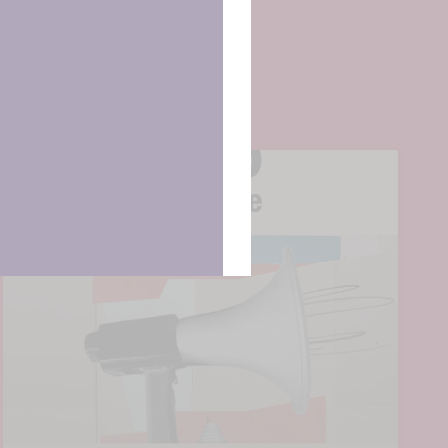
cas y
ncias