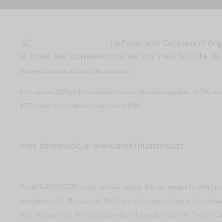
La Federació Catalana d' Or
la Dona, per commemorar un any més la lluita de 
desenvolupament íntegre com a persones.
Però aquests 2009també commemorem una altra data important, el 30è anive
1979 o que no va entrar en vigor fins al 1981.
més informació a :
www.dretshumans.cat
Des de la FCONGDH volem aprofitar aquesta data per mostrar la nostra pr
compliment dels Objectius del Mil·lenni referits específicament a les dones
de la Declaració del Mil·lenni aprovada, pel conjunt d’estats de Nacions Un