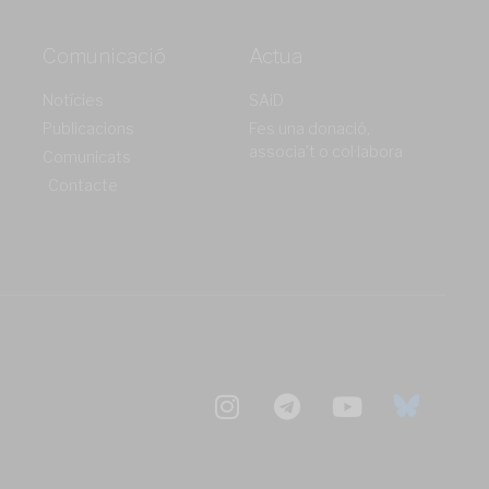
Comunicació
Actua
Notícies
SAiD
Publicacions
Fes una donació,
associa't o col·labora
Comunicats
Contacte