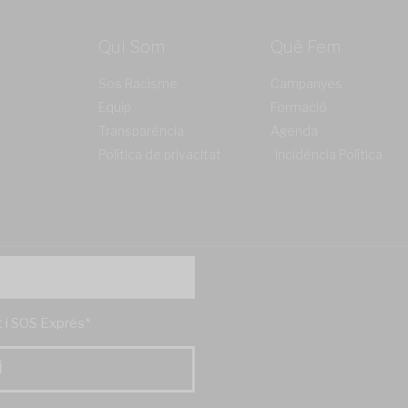
Qui Som
Què Fem
Sos Racisme
Campanyes
Equip
Formació
Transparència
Agenda
Política de privacitat
Incidència Política
't i SOS Exprés*
Í