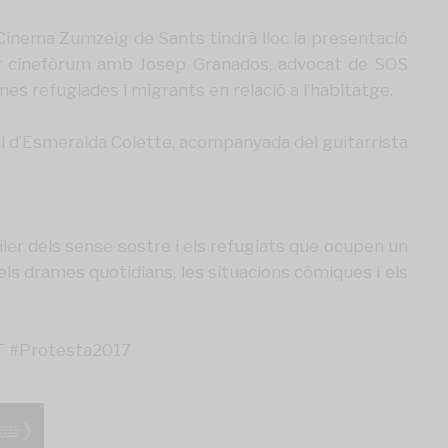
 Cinema Zumzeig de Sants tindrà lloc la presentació
rior cinefòrum amb Josep Granados, advocat de
SOS
nes refugiades i migrants en relació a l’habitatge.
al d’Esmeralda Colette, acompanyada del guitarrista
ler dels sense sostre i els refugiats que ocupen un
ls drames quotidians, les situacions còmiques i els
HT
#Protesta2017