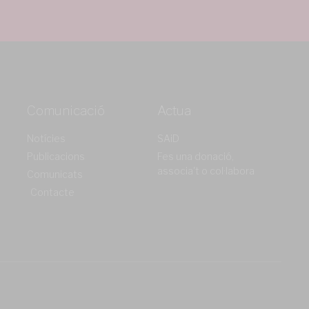
Comunicació
Actua
Notícies
SAiD
Publicacions
Fes una donació,
associa't o col·labora
Comunicats
Contacte