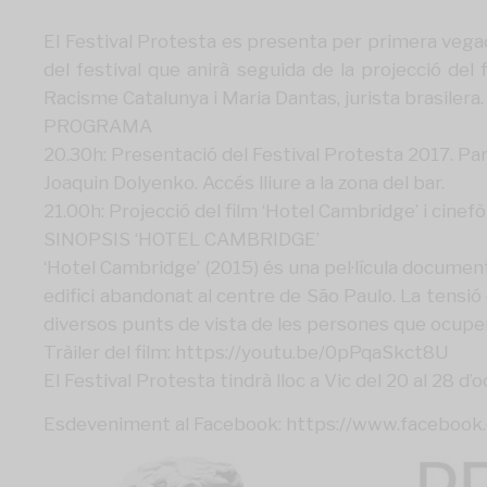
El Festival Protesta es presenta per primera vegad
del festival que anirà seguida de la projecció d
Racisme Catalunya
i
Maria Dantas
, jurista brasile
PROGRAMA
20.30h: Presentació del Festival Protesta 2017. Pa
Joaquin Dolyenko. Accés lliure a la zona del bar.
21.00h: Projecció del film ‘Hotel Cam
bridge’ i cinef
SINOPSIS ‘HOTEL CAMBRIDGE’
‘Hotel Cambridge’ (2015) és una pel·lícula documen
edifici abandonat al centre de São Paulo. La tensi
diversos punts de vista de les persones que ocupen
Tràiler del film:
https://youtu.be/
0pPqaSkct8U
El Festival Protesta tindrà lloc a Vic del 20 al 28 d
Esdeveniment al Facebook:
https://www.faceboo