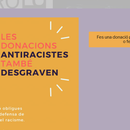
Fes una donació p
o f
Gestionar el consentimiento de las cookies
r las mejores experiencias, utilizamos tecnologías como las cookies para alma
 información del dispositivo. El consentimiento de estas tecnologías nos permi
tos como el comportamiento de navegación o las identificaciones únicas en est
retirar el consentimiento, puede afectar negativamente a ciertas característi
Aceptar
Denegar
Ver prefere
Política de cookies
Política de privacitat i tractament de dades