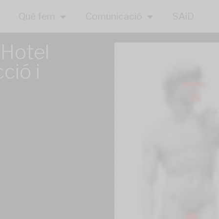
Què fem
Comunicació
SAiD
 Hotel
ció i