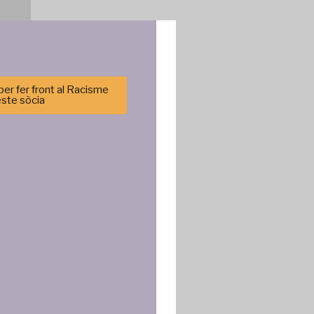
er fer front al Racisme
este sòcia
cenar y/o
tirá
e sitio. No
cas y
ncias