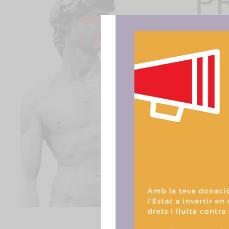
Para ofrece
acceder a la
procesar da
consentir o 
funciones.