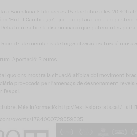
a a Barcelona. El dimecres 18 d’octubre a les 20.30h al
el film ‘Hotel Cambridge’, que comptarà amb un poste
ra. Debatrem sobre la discriminació que pateixen les perso
rlaments de membres de l’organització i actuació music
òrum. Aportació: 3 euros.
tal que ens mostra la situació atípica del moviment brasi
ó diària provocada per l’amenaça de desnonament revela e
 l’espai.
’octubre. Més informació:
http://
festivalprotsta.cat/
i al 
k.com/events/1784000728559535