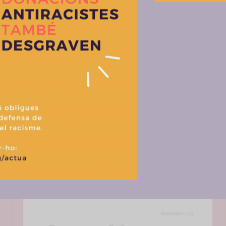
Gestionar el consentimiento de las cookies
uepo, es realitzarà a nivell nacional però estarà formada per accions locals. La feina al carrer i el contacte am
www.novotisinjusticia.org
b
. Entre aquests materials, una guia de campanya que dóna els consells principals p
r las mejores experiencias, utilizamos tecnologías como las cookies para alma
nys perilloses segons el color del partit. Els grups obertament xenòfobs no són els únics que introdueixen aquest 
 información del dispositivo. El consentimiento de estas tecnologías nos permi
tos como el comportamiento de navegación o las identificaciones únicas en est
retirar el consentimiento, puede afectar negativamente a ciertas característi
a campanya sumant-se a la foto de família. Actualment, més de 30 entitats de diferents indrets de Catalunya en form
Aceptar
Denegar
Ver prefere
Política de cookies
Política de privacitat i tractament de dades
Més activitats