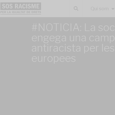
Qui som
#NOTICIA: La soci
engega una cam
antiracista per le
europees