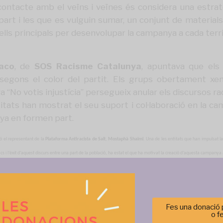
 contacte amb el veïns i veïnes és considera una estratè
part i les que es vulguin sumar, un conjunt de material
lls principals per desenvolupar la campanya a cada terri
aco
, de
SOS Racisme Catalunya
, apuntava que els
 segons el color del partit. Els grups obertament x
“No votis injustícia” persegueix anular els discursos racis
ntitats han mostrat el seu suport i col·laboració en la c
nya en formen part.
ó el representant de la
Plataforma Antiracista de Salt
,
Mostaphà Shaimi
. Una de les entitats que han impulsat 
tics i l’èxit d’aquest discurs entre una part de la població, ha estat el que ha motivat la creació d’aquesta campan
r
, existeix la possibilitat que a les eleccions europees guanyin diferents partits xenòfobs a almenys quatre països:
t d’acció.
aforma “
Badalona som totes i tots
” que forma part de la campanya, ha remarcat la importància que cada entitat creï e
Fes una donació p
e vida són pitjors. “Això demostra que era el candidat del PP, Albiol, que incendiava la convivència amb el seu di
o f