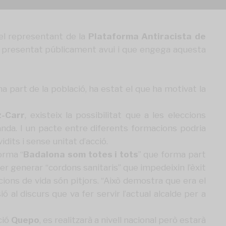
 el representant de la
Plataforma Antiracista de
n presentat públicament avui i que engega aquesta
na part de la població, ha estat el que ha motivat la
z-Carr
, existeix la possibilitat que a les eleccions
anda. I un pacte entre diferents formacions podria
dits i sense unitat d’acció.
orma “
Badalona som totes i tots
” que forma part
per generar “cordons sanitaris” que impedeixin l’èxit
ions de vida són pitjors. “Això demostra que era el
ió al discurs que va fer servir l’actual alcalde per a
ció
Quepo
, es realitzarà a nivell nacional però estarà