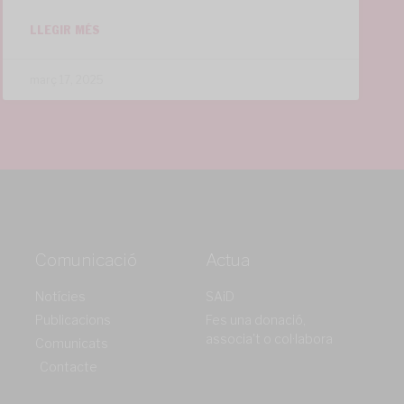
LLEGIR MÉS
març 17, 2025
Comunicació
Actua
Notícies
SAiD
Publicacions
Fes una donació,
associa't o col·labora
Comunicats
Contacte