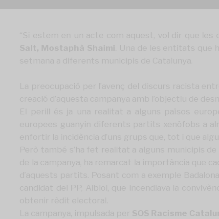
“Si estem en un acte com aquest, vol dir que les 
Salt, Mostaphà Shaimi
. Una de les entitats que 
setmana a diferents municipis de Catalunya.
La preocupació per l’avenç del discurs racista entre
creació d’aquesta campanya amb l’objectiu de desm
El perill és ja una realitat a alguns països euro
europees guanyin diferents partits xenòfobs a alm
enfortir la incidència d’uns grups que, tot i que al
Però també s’ha fet realitat a alguns municipis de
de la campanya, ha remarcat la importància que cada 
d’aquests partits. Posant com a exemple Badalona, 
candidat del PP, Albiol, que incendiava la convivènci
obtenir rèdit electoral.
La campanya, impulsada per
SOS Racisme Catalu