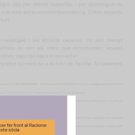
gia clau per assolir l’objectiu. I per aconseguir-ho
s a la web
www.novotisinjusticia.org
. Entre aquests
tori.
 missatges i les accions racistes “no són menys
enòfobs no són els únics que introdueixen aquest
tes, sigui qui sigui el seu actor.
ampanya sumant-se a la foto de família. Actualment,
la campanya “
No votis injustícia
”, que han presentat públicament avui i que engega aquesta setmana a
ya amb l’objectiu de desmuntar l’argumentari populista “primer els de casa”.
 França, Regne Unit, Àustria i Holanda. I un pacte entre diferents formacions podria enfortir la incidència
spais de debat i discussió a nivell local, per generar “cordons sanitaris” que impedeixin l’èxit d’aquests
er fer front al Racisme
scurs racista”,
ha dit Vilaregut, en al·lusió al discurs que va fer servir l’actual alcalde per a obtenir rèdit
este sòcia