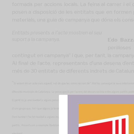
formada per accions locals. La feina al carrer i el
posen a disposició de les entitats que en formen 
materials, una guia de campanya que dóna els conse
Entitats presents a l’acte mostren el seu
suport a la campanya.
Edo Bazz
perilloses
contingut en campanya” i que, per tant, la campanya 
Al final de l’acte, representants d’una desena d’e
més de 30 entitats de diferents indrets de Catalu
“
Si estem en un acte com aquest, vol dir que les coses no van bé”. Així ha començat la seva intervenci
diferents municipis de Catalunya. La preocupació per l’avenç del discurs racista entre alguns partits polí
El perill és ja una realitat a alguns països europeus. Segons ha explicat el politòleg
Aitor Hernández-Car
d’uns grups que, tot i que alguns ja tenien presència al Parlament Europeu, estaven dividits i sense unita
Però també s’ha fet realitat a alguns municipis de Catalunya.
Ricard Vilaregut
, representant de la plat
partits.
Posant com a exemple Badalona, afirma que ara hi ha més pau social, tot i que les condicions d
electoral.