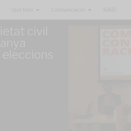
Què fem
Comunicació
SAiD
etat civil
panya
s eleccions