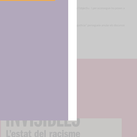
b el veïns i veïnes és considera una estratègia clau per assolir l’objectiu. I per aconseguir-ho posen a
er desenvolupar la campanya a cada territori.
cenar y/o
contingut en campanya” i que, per tant, la campanya “No votis injustícia” persegueix anular els discursos
tirá
e sitio. No
cas y
en part.
ncias