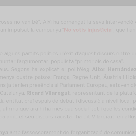
coses no van bé”. Així ha començat la seva intervenció
han impulsat la campanya “
No votis injustícia
”, que ha
 alguns partits polítics i l’èxit d’aquest discurs entre u
untar l’argumentari populista “primer els de casa”.
peus. Segons ha explicat el politòleg
Aitor Hernánde
enys quatre països: França, Regne Unit, Àustria i Hol
guns ja tenien presència al Parlament Europeu, estaven divi
 Catalunya.
Ricard Vilaregut
, representant de la plataf
entitat creï espais de debat i discussió a nivell local, 
afirma que ara hi ha més pau social, tot i que les condic
a amb el seu discurs racista”, ha dit Vilaregut, en al·lus
nya
amb l’assessorament de l’organització de comunica