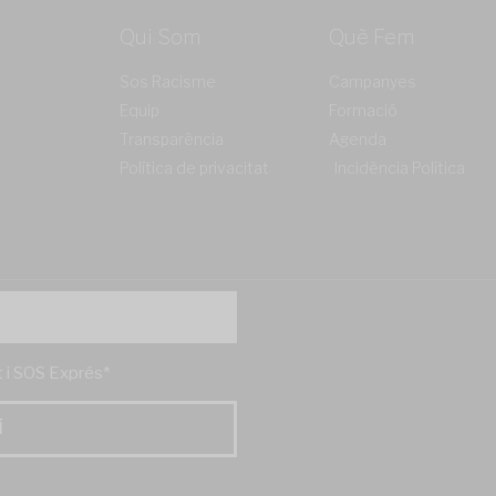
Qui Som
Què Fem
Sos Racisme
Campanyes
Equip
Formació
Transparència
Agenda
Política de privacitat
Incidència Política
't i SOS Exprés*
Í