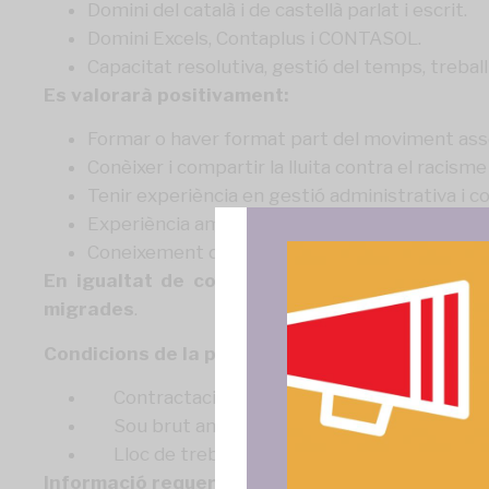
Domini del català i de castellà parlat i escrit.
Domini Excels, Contaplus i CONTASOL.
Capacitat resolutiva, gestió del temps, treball 
Es valorarà positivament:
Formar o haver format part del moviment asso
Conèixer i compartir la lluita contra el racism
Tenir experiència en gestió administrativa i co
Experiència amb entorn CRM
Coneixement d’altres idiomes.
En igualtat de condicions es prioritzarà la 
migrades
.
Condicions de la plaça:
Contractació de 30h setmanals.
Sou brut anual: 19.270’44€ distribuït en 1
Para ofrece
acceder a la
Lloc de treball: Barcelona (C/Reina Amalia 3
procesar da
Informació requerida:
consentir o 