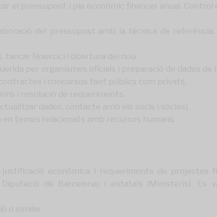
icar el pressupost i pla econòmic financer anual. Control
laboració del pressupost amb la tècnica de referència.
tancar l’exercici i obertura del nou.
rida per organismes oficials i preparació de dades de l
contractes i concursos tant públics com privats.
cions i resolució de requeriments.
actualitzar dades, contacte amb els socis i sòcies).
ia en temes relacionats amb recursos humans.
 justificació econòmica i requeriments de projectes f
 Diputació de Barcelona) i estatals (Ministeris). Es
ó o similar.