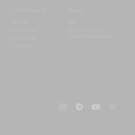
Comunicació
Actua
Notícies
SAiD
Publicacions
Fes una donació,
associa't o col·labora
Comunicats
Contacte