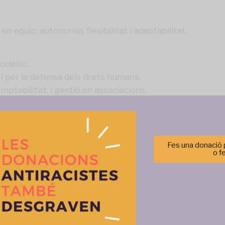
en equip, autonomia, flexibilitat i adaptabilitat.
ciatiu.
e i per la defensa dels drets humans.
mptabilitat, i gestió en associacions.
contractació de persones de racialització no heg
Fes una donació p
o f
Gestionar el consentimiento de las cookies
2 pagues
r las mejores experiencias, utilizamos tecnologías como las cookies para alma
 información del dispositivo. El consentimiento de estas tecnologías nos permi
)
tos como el comportamiento de navegación o las identificaciones únicas en est
retirar el consentimiento, puede afectar negativamente a ciertas característi