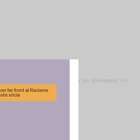
emònica (racialitzades com a no blanques) i/o
er fer front al Racisme
este sòcia
cenar y/o
tirá
e sitio. No
cas y