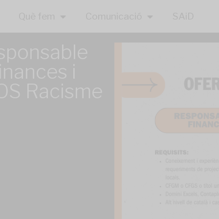
Què fem
Comunicació
SAiD
esponsable
inances i
SOS Racisme