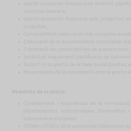
Gestió econòmic-financera de l’entitat: planif
comptes bancaris.
Gestió econòmic-financera dels projectes: e
projectes.
Comptabilitat: elaboració dels comptes anuals, 
Elaboració de la documentació comptable reque
Tramitació de convocatòries de subvencions, 
Sol·licitud, seguiment i justificació de subven
Suport en la gestió de la base social (quotes, 
Responsable de la coordinació amb la gestor
Requisits de la plaça:
Coneixement i experiència en la formulació,
(Ajuntaments), autonòmiques (Generalitat i
subvencions europees.
CFGM o CFGS o títol universitari d’Administraci