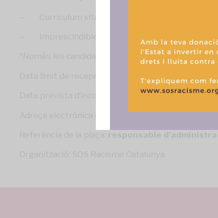
funciones.
– Currículum vitae
– Imprescindible carta de motivació.
*Només les candidatures seleccionades seran convi
Data límit de recepció de candidatures:
15 de maig
Data prevista d’incorporació:
immediata.
Adreça electrònica on fer l’enviament:
coordinaci
Referència de la plaça:
responsable d’administrac
Organització: SOS Racisme Catalunya