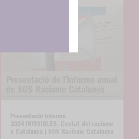
Presentació Informe
2024 INVISIBLES. L’estat del racisme
a Catalunya | SOS Racisme Catalunya