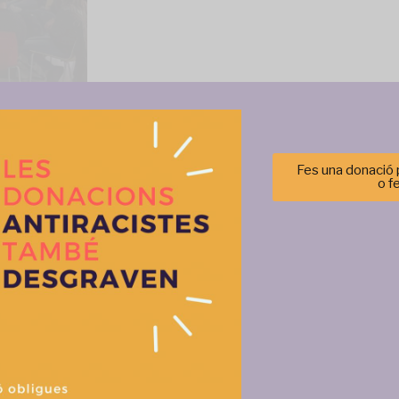
Fes una donació p
o f
Gestionar el consentimiento de las cookies
Més activitats
r las mejores experiencias, utilizamos tecnologías como las cookies para alma
 información del dispositivo. El consentimiento de estas tecnologías nos permi
tos como el comportamiento de navegación o las identificaciones únicas en est
retirar el consentimiento, puede afectar negativamente a ciertas característi
Aceptar
Denegar
Ver prefere