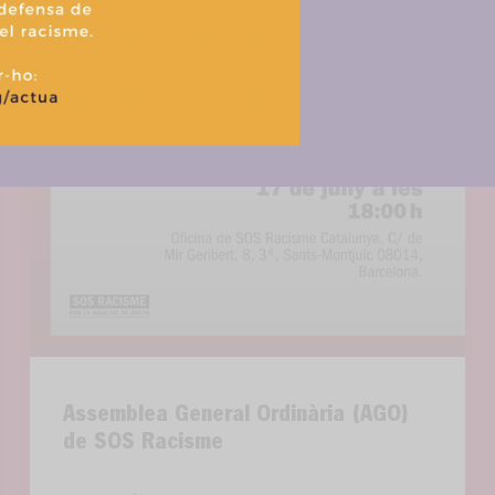
Política de cookies
Política de privacitat i tractament de dades
Assemblea General Ordinària (AGO)
de SOS Racisme