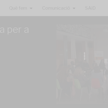
Què fem
Comunicació
SAiD
a per a