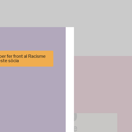
er fer front al Racisme
este sòcia
cenar y/o
tirá
e sitio. No
cas y
ncias