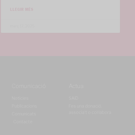
LLEGIR MÉS
març 17, 2025
Comunicació
Actua
Notícies
SAiD
Publicacions
Fes una donació,
associa't o col·labora
Comunicats
Contacte