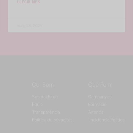
LLEGIR MÉS
maig 28, 2025
Qui Som
Què Fem
Sos Racisme
Campanyes
Equip
Formació
Transparència
Agenda
Política de privacitat
Incidència Política