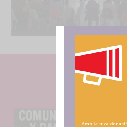
Para ofrece
acceder a la
procesar da
consentir o 
funciones.