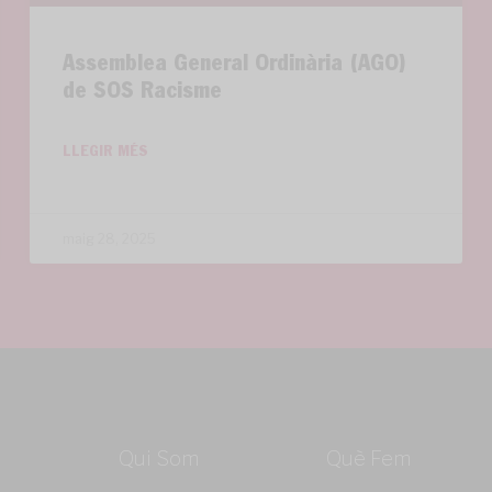
Assemblea General Ordinària (AGO)
de SOS Racisme
LLEGIR MÉS
maig 28, 2025
Qui Som
Què Fem