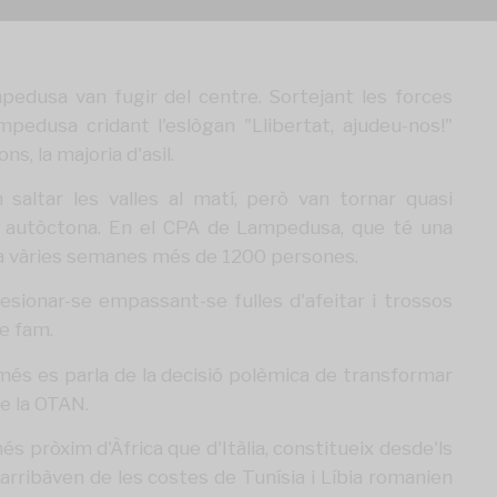
pedusa van fugir del centre. Sortejant les forces
mpedusa cridant l'eslògan "Llibertat, ajudeu-nos!"
s, la majoria d'asil.
saltar les valles al matí, però van tornar quasi
ció autòctona. En el CPA de Lampedusa, que té una
ia vàries semanes més de 1200 persones.
sionar-se empassant-se fulles d'afeitar i trossos
e fam.
més es parla de la decisió polèmica de transformar
e la OTAN.
és pròxim d'Àfrica que d'Itàlia, constitueix desde'ls
arribàven de les costes de Tunísia i Líbia romanien