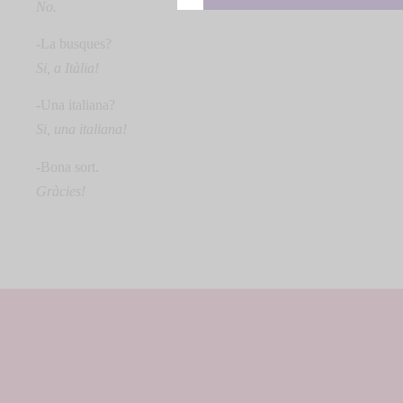
No.
-La busques?
Si, a Itàlia!
-Una italiana?
Si, una italiana!
-Bona sort.
Gràcies!