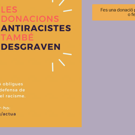
 aturat?
Fes una donació p
re han sortit.
o f
Gestionar el consentimiento de las cookies
icar al centre i em reenvien a Tunísia. I a la que pugui torno de nou
r las mejores experiencias, utilizamos tecnologías como las cookies para alma
 información del dispositivo. El consentimiento de estas tecnologías nos permi
tos como el comportamiento de navegación o las identificaciones únicas en est
l permís per a dur camió i cotxe.
retirar el consentimiento, puede afectar negativamente a ciertas característi
jar, roba… M’han donat diners i un telèfon per trucar a la meva mare
Aceptar
Denegar
Ver prefere
Política de cookies
Política de privacitat i tractament de dades