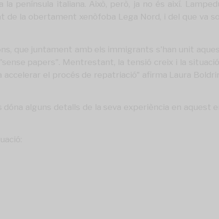
 la península italiana. Això, però, ja no és així. Lam
igent de la obertament xenòfoba Lega Nord, i del que va s
tons, que juntament amb els immigrants s'han unit aques
sense papers". Mentrestant, la tensió creix i la situació
 a accelerar el procés de repatriació" afirma Laura Boldrin
óna alguns detalls de la seva experiència en aquest en
nuació: