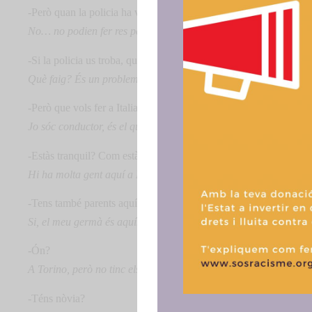
-Però quan la policia ha vist que volieu marxar, què ha fet? Us ha
No… no podien fer res perquè erem molts, molts: tots els del cent
-Si la policia us troba, què fas?
Què faig? És un problema per mi… només trobar-me em tornen a f
Para ofrece
acceder a la
-Però que vols fer a Italia?
procesar da
Jo sóc conductor, és el que he fet durant 5 anys a Tunísia, tinc e
consentir o 
funciones.
-Estàs tranquil? Com estàs ara mateix?
Hi ha molta gent aquí a Lampedusa que ens ajuda, ens dóna men
-Tens també parents aquí a Itàlia?
Si, el meu germà és aquí.
-Ón?
A Torino, però no tinc els documents per agafar l’avió.
-Téns nòvia?