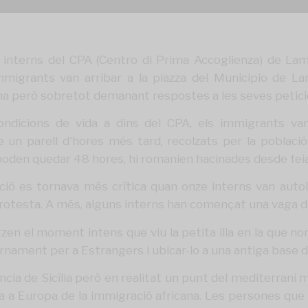
 interns del CPA (Centro di Prima Accoglienza) de Lam
immigrants van arribar a la piazza del Municipio de La
na però sobretot demanant respostes a les seves peticion
ndicions de vida a dins del CPA, els immigrants van 
e un parell d'hores més tard, recolzats per la pobla
 poden quedar 48 hores, hi romanien hacinades desde fe
ió es tornava més crítica quan onze interns van autole
rotesta. A més, alguns interns han començat una vaga d
en el moment intens que viu la petita illa en la que no
rnament per a Estrangers i ubicar-lo a una antiga base d
ncia de Sicília però en realitat un punt del mediterrani m
a a Europa de la immigració africana. Les persones que 