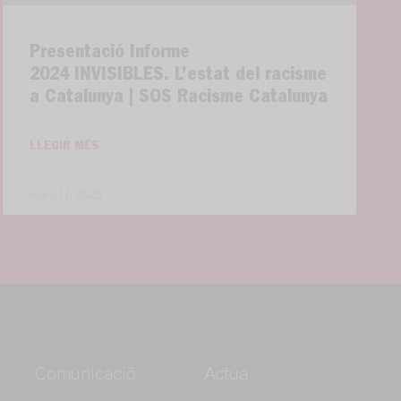
Presentació Informe
2024 INVISIBLES. L’estat del racisme
a Catalunya | SOS Racisme Catalunya
LLEGIR MÉS
març 17, 2025
Comunicació
Actua