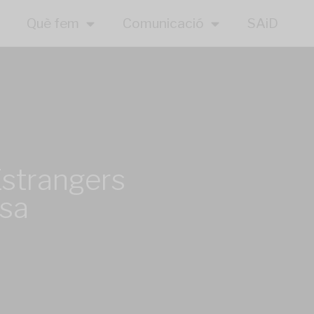
Què fem
Comunicació
SAiD
Estrangers
usa