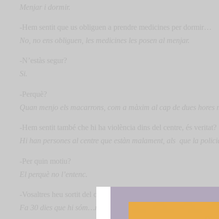
Menjar i dormir.
-Hem sentit que us obliguen a prendre medicines per dormir…
No, no ens obliguen, les medicines les posen al menjar.
-N’estàs segur?
Si.
-Perquè?
Quan menjo els macarrons, com a màxim al cap de dues hores
-Hem sentit també che hi ha violència dins del centre, és veritat?
Hi han persones al centre que estàn malament, als
que la polici
-Per quin motiu?
El perquè no l’entenc.
-Vosaltres heu sortit del centre…
Fa 30 dies que hi sóm…no se sap res del viatje a Roma, ens d