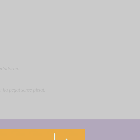
 m’adormo.
a ha pegat sense pietat.
iuen que no, no, no… demà, demà… i no marxem mai.