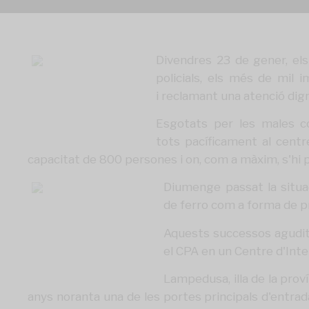
Divendres 23 de gener, els
policials, els més de mil 
i reclamant una atenció dig
Esgotats per les males co
tots pacíficament al centr
capacitat de 800 persones i on, com a màxim, s'hi
Diumenge passat la situac
de ferro com a forma de p
Aquests successos aguditz
el CPA en un Centre d'Inte
Lampedusa, illa de la proví
anys noranta una de les portes principals d'entrad