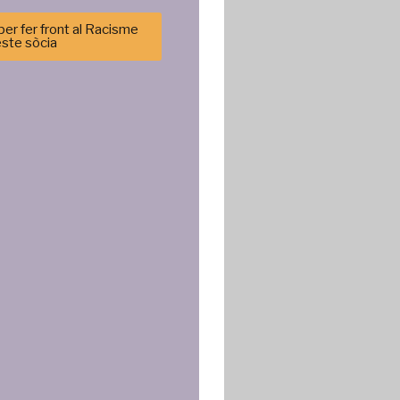
er fer front al Racisme
este sòcia
.
cenar y/o
tirá
e sitio. No
cas y
.
ncias