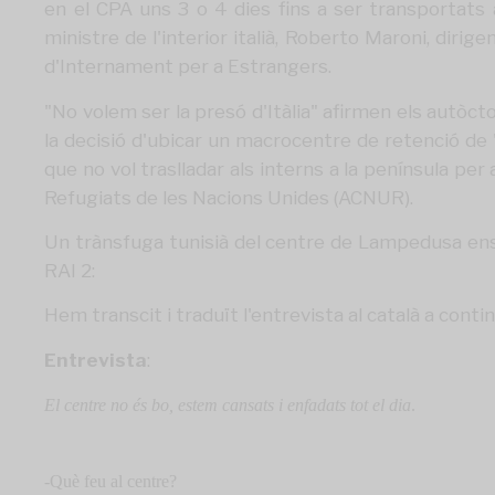
en el CPA uns 3 o 4 dies fins a ser transportats a
ministre de l'interior italià, Roberto Maroni, dir
d'Internament per a Estrangers.
"No volem ser la presó d'Itàlia" afirmen els autòc
la decisió d'ubicar un macrocentre de retenció de "
que no vol traslladar als interns a la península per
Refugiats de les Nacions Unides (ACNUR).
Un trànsfuga tunisià del centre de Lampedusa ens d
RAI 2:
Hem transcit i traduït l'entrevista al català a conti
Entrevista
:
El centre no és bo, estem cansats i enfadats tot el dia
.
-Què feu al centre?