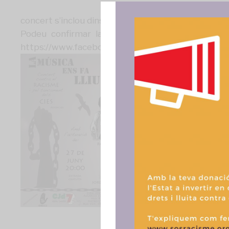
concert s’inclou dins de les activitats de la setmana
Podeu confirmar la vostra assistència a Faceboo
https://www.facebook.com/events/54548281883
Para ofrece
acceder a la
procesar da
consentir o 
funciones.