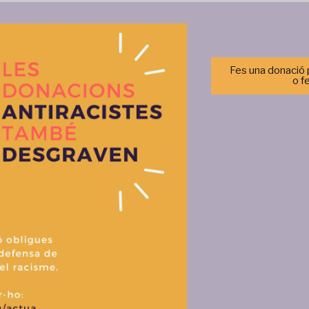
Co-organitzat pel
Cjd7
i
SOS Racisme Catalunya
 contra el feixisme i el racisme a Horta – Guinardó i el Di
k i així rebre informació sobre les novetats i ajuda
1970/
Fes una donació p
o f
Gestionar el consentimiento de las cookies
r las mejores experiencias, utilizamos tecnologías como las cookies para alma
 información del dispositivo. El consentimiento de estas tecnologías nos permi
tos como el comportamiento de navegación o las identificaciones únicas en est
retirar el consentimiento, puede afectar negativamente a ciertas característi
Aceptar
Denegar
Ver prefere
Política de cookies
Política de privacitat i tractament de dades