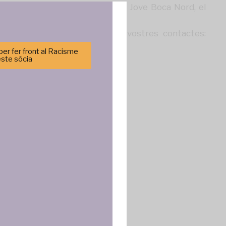
, amb la col·laboració de l’Espai Jove Boca Nord, el
a contra els cies
#15JCIESNO
.
r-nos a fer difusió entre els vostres contactes:
er fer front al Racisme
este sòcia
cenar y/o
tirá
e sitio. No
cas y
ncias