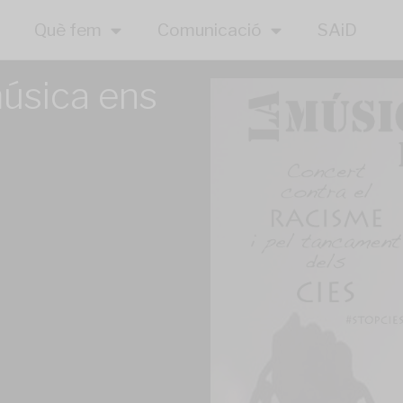
Què fem
Comunicació
SAiD
úsica ens