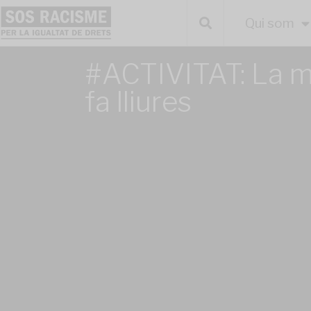
Qui som
#ACTIVITAT: La m
fa lliures