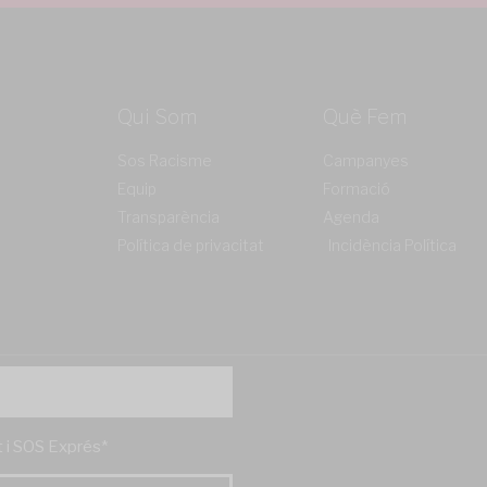
Qui Som
Què Fem
Sos Racisme
Campanyes
Equip
Formació
Transparència
Agenda
Política de privacitat
Incidència Política
't i SOS Exprés*