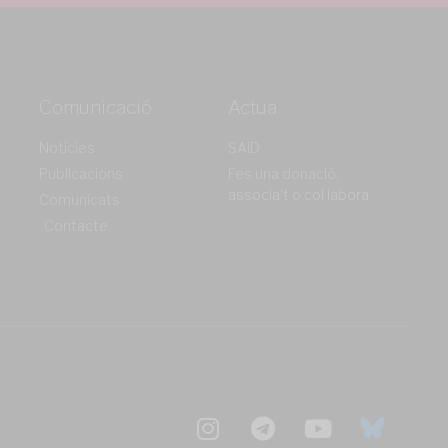
Comunicació
Actua
Notícies
SAiD
Publicacions
Fes una donació,
associa't o col·labora
Comunicats
Contacte