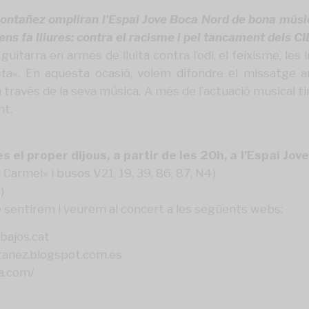
 Montañez ompliran l’Espai Jove Boca Nord de bona músi
 ens fa lliures: contra el racisme i pel tancament dels CI
guitarra en armes de lluita contra l’odi, el feixisme, les
ta
«. En aquesta ocasió, volem difondre el missatge an
través de la seva música. A més de l’actuació musical t
nt.
 el proper dijous, a partir de les 20h, a l’
Espai Jov
armel» i busos V21, 19, 39, 86, 87, N4)
e
)
e sentirem i veurem al concert a les següents webs:
bajos.cat
tanez.blogspot.com.es
ia.com/