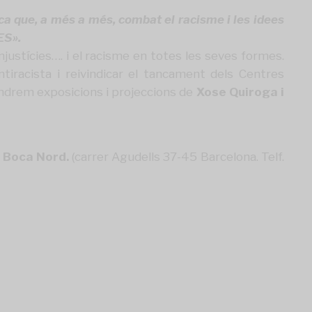
ca que, a més a més, combat el racisme i les idees
ES».
 injustícies…. i el racisme en totes les seves formes.
tiracista i reivindicar el tancament dels Centres
indrem exposicions i projeccions de
Xose Quiroga i
e Boca Nord
.
(carrer Agudells 37-45 Barcelona. Telf.