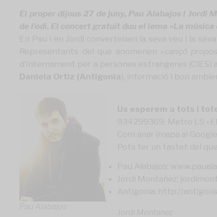
El proper dijous 27 de juny, Pau Alabajos i Jordi
de l’odi. El concert gratuït duu el lema «La música
En Pau i en Jordi converteixen la seva veu i la seva 
Representants del que anomenen «
cançó propos
d’Internament per a persones estrangeres (CIES) a 
Daniela Ortiz (Antigonia
), informació i bon ambie
Us esperem a tots i totes
934299369. Metro L5 «El C
Com anar (
mapa al Googl
Pots fer un tastet del qu
Pau Alabajos:
www.pauala
Jordi Montañez:
jordimon
Antigonia: http://antigon
Pau Alabajos
Jordi Montanez