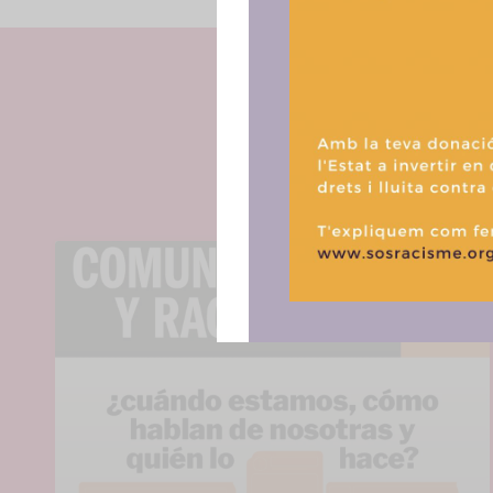
acceder a la
procesar da
consentir o 
funciones.