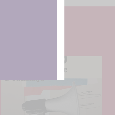
tirá
e sitio. No
cas y
ncias