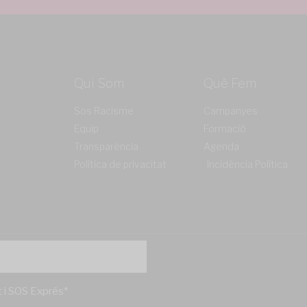
Qui Som
Què Fem
Sos Racisme
Campanyes
Equip
Formació
Transparència
Agenda
Política de privacitat
Incidència Política
't i SOS Exprés*