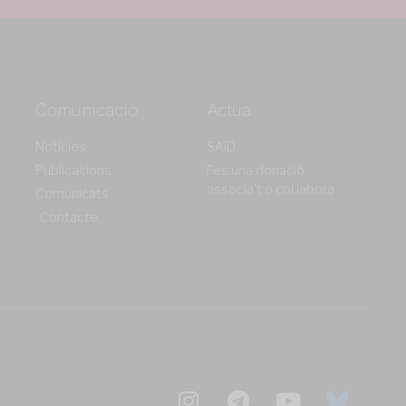
Comunicació
Actua
Notícies
SAiD
Publicacions
Fes una donació,
associa't o col·labora
Comunicats
Contacte