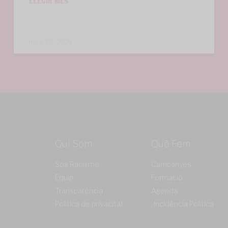
LLEGIR MÉS
maig 28, 2025
Qui Som
Què Fem
Sos Racisme
Campanyes
Equip
Formació
Transparència
Agenda
Política de privacitat
Incidència Política