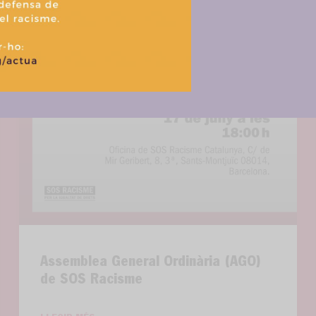
Política de cookies
Política de privacitat i tractament de dades
Assemblea General Ordinària (AGO)
de SOS Racisme