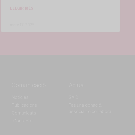
LLEGIR MÉS
març 17, 2025
Comunicació
Actua
Notícies
SAiD
Publicacions
Fes una donació,
associa't o col·labora
Comunicats
Contacte