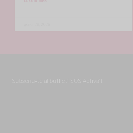
LLEGIR MÉS
gener 29, 2026
Subscriu-te al butlletí SOS Activa’t