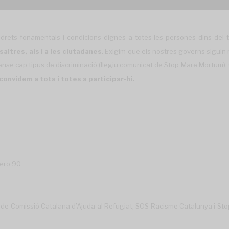
ts fonamentals i condicions dignes a totes les persones dins del terri
saltres, als i a les ciutadanes
. Exigim que els nostres governs siguin 
ense cap tipus de discriminació (llegiu
comunicat de Stop Mare Mortum
)
convidem a tots i totes a participar-hi.
me
r
o 90
 de Comissió Catalana d’Ajuda al Refugiat, SOS Racisme Catalunya i Stop