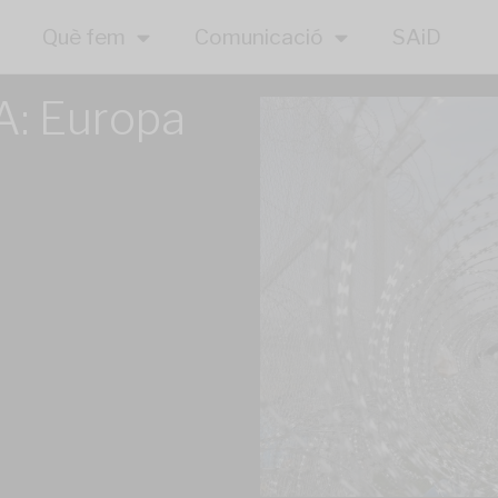
Què fem
Comunicació
SAiD
: Europa