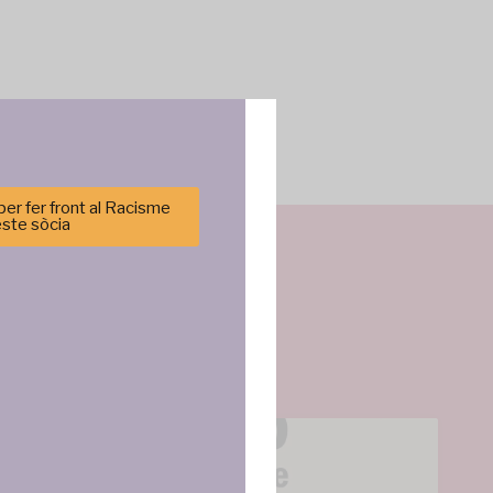
er fer front al Racisme
este sòcia
cenar y/o
tirá
e sitio. No
cas y
ncias