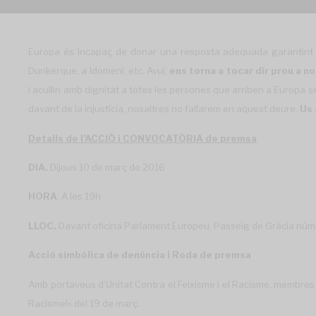
Europa és incapaç de donar una resposta adequada garantint dre
Dunkerque, a Idomeni, etc. Avui,
ens torna a tocar dir prou a no
i acullin amb dignitat a totes les persones que arriben a Europa s
davant de la injustícia, nosaltres no fallarem en aquest deure.
Us 
Detalls de l’ACCIÓ i CONVOCATÒRIA de premsa
DIA.
Dijous 10 de març de 2016
HORA
. A les 19h
LLOC
.
Davant oficina Parlament Europeu. Passeig de Gràcia nú
Acció simbòlica de denúncia i Roda de premsa
Amb portaveus d’Unitat Contra el Feixisme i el Racisme, membres
Racisme!» del 19 de març.