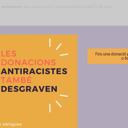
 i moviment
s que donen suport a la manifestació del 19 de març.
ci
o
@sosracisme.org
maremortum.org
Fes una donació p
o f
Gestionar el consentimiento de las cookies
Més activitats
r las mejores experiencias, utilizamos tecnologías como las cookies para alma
 información del dispositivo. El consentimiento de estas tecnologías nos permi
tos como el comportamiento de navegación o las identificaciones únicas en est
retirar el consentimiento, puede afectar negativamente a ciertas característi
Aceptar
Denegar
Ver prefere