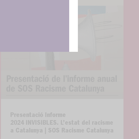
Presentació Informe
2024 INVISIBLES. L’estat del racisme
a Catalunya | SOS Racisme Catalunya