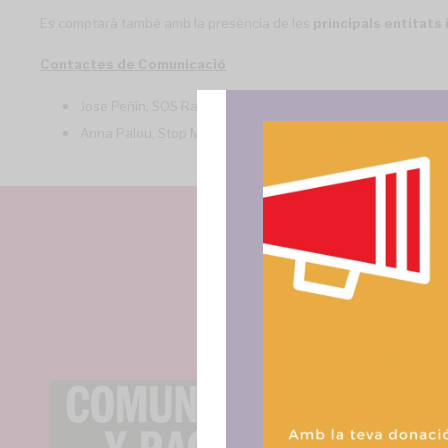
Es comptarà també amb la presència de les
principals entitats
Contactes de Comunicació
Jose Peñín, SOS Racisme Catalunya.
636 248 621
comunica
Anna Palou, Stop Mare Mortum. 636799555
premsa@stop
Para ofrece
acceder a la
procesar da
consentir o 
funciones.