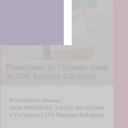
Presentació Informe
2024 INVISIBLES. L’estat del racisme
a Catalunya | SOS Racisme Catalunya