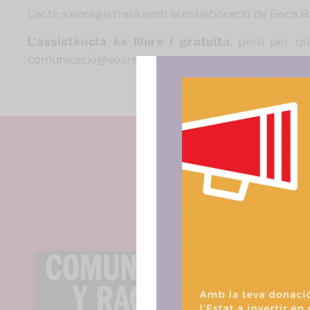
L’acte s’enregistrarà amb la col.laboració de Boca R
L’assistència és lliure i gratuïta
, però per q
comunicacio@sosracisme.org
Para ofrece
acceder a la
procesar da
consentir o 
funciones.