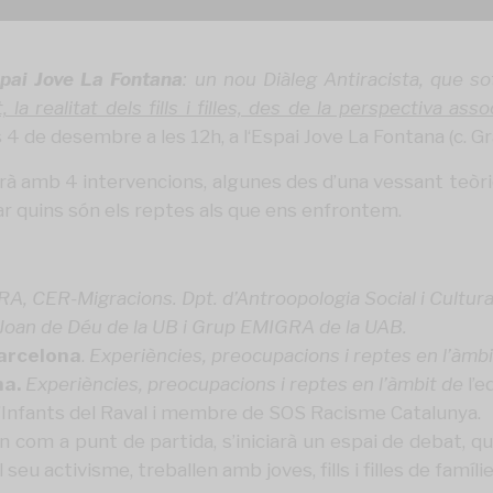
spai Jove La Fontana
: un nou Diàleg Antiracista, que sot
, la realitat dels fills i filles, des de la perspectiva asso
 4 de desembre a les 12h, a l
‘Espai Jove La Fontana
(c. G
à amb 4 intervencions, algunes des d’una vessant teòrica
car quins són els reptes als que ens enfrontem.
, CER-Migracions. Dpt. d’Antroopologia Social i Cultura
oan de Déu de la UB i Grup EMIGRA de la UAB.
Barcelona
.
Experiències, preocupacions i reptes en l’àmbi
na.
Experiències, preocupacions i reptes en l’àmbit de
l’e
d’Infants del Raval i membre de SOS Racisme Catalunya.
 com a punt de partida, s’iniciarà un espai de debat, qu
 seu activisme, treballen amb joves, fills i filles de famíl