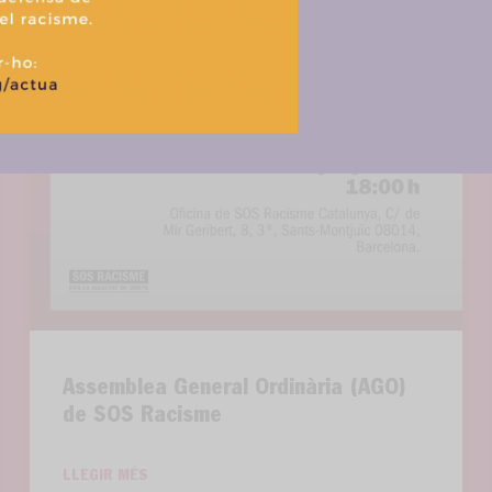
Política de cookies
Política de privacitat i tractament de dades
Assemblea General Ordinària (AGO)
de SOS Racisme
LLEGIR MÉS