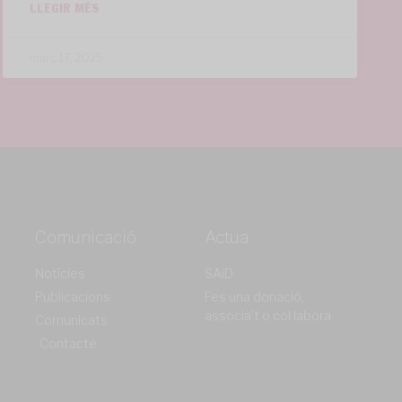
LLEGIR MÉS
març 17, 2025
Comunicació
Actua
Notícies
SAiD
Publicacions
Fes una donació,
associa't o col·labora
Comunicats
Contacte