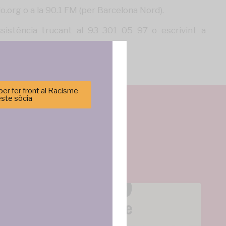
o.org
o a la 90.1 FM (per Barcelona Nord).
istència trucant al 93 301 05 97 o escrivint a
er fer front al Racisme
este sòcia
cenar y/o
tirá
e sitio. No
cas y
ncias