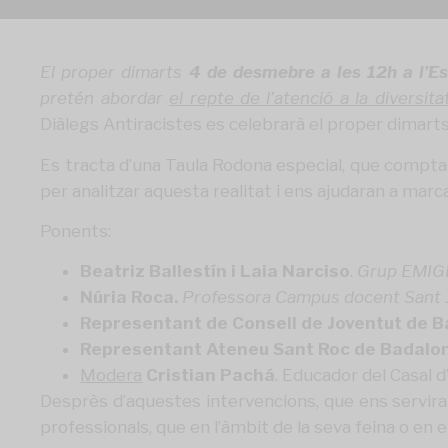
El proper dimarts
4 de desmebre a les 12h a l’E
pretén abordar
el repte de l’atenció a la diversitat
Diàlegs Antiracistes es celebrarà el proper dimarts
Es tracta d’una Taula Rodona especial, que comptar
per analitzar aquesta realitat i ens ajudaran a mar
Ponents:
Beatriz Ballestín i Laia Narciso
.
Grup EMIGRA
Núria Roca.
Professora Campus docent Sant J
Representant de Consell de Joventut de 
Representant Ateneu Sant Roc de Badalo
Modera
Cristian Pachá
. Educador del Casal 
Desprès d’aquestes intervencions, que ens serviran
professionals, que en l’àmbit de la seva feina o en el