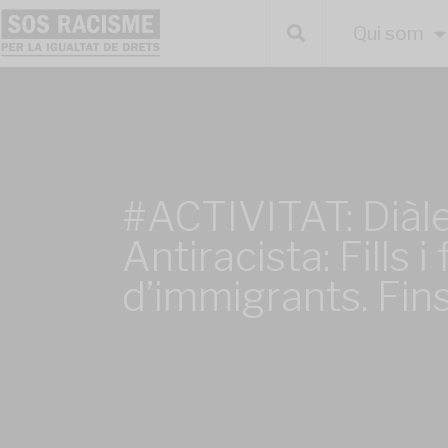
Qui som
#ACTIVITAT: Diàl
Antiracista: Fills i f
d’immigrants. Fin