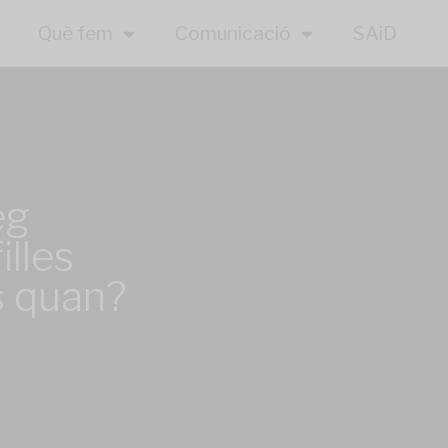
Què fem
Comunicació
SAiD
eg
illes
s quan?