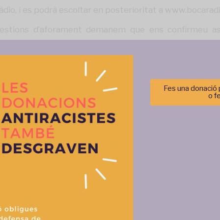
àdio, i es podrà escoltar en posterioritat a
www.bocaradi
üestions d’aforament demanem que ens confirmeu ass
Fes una donació p
o f
Gestionar el consentimiento de las cookies
Més activitats
r las mejores experiencias, utilizamos tecnologías como las cookies para alma
 información del dispositivo. El consentimiento de estas tecnologías nos permi
tos como el comportamiento de navegación o las identificaciones únicas en est
retirar el consentimiento, puede afectar negativamente a ciertas característi
Aceptar
Denegar
Ver prefere