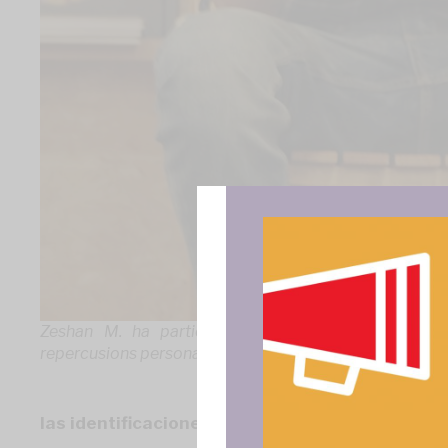
Zeshan M. ha participat a nombrosos actes públic
repercusions personals.
Para ofrece
acceder a la
las identificaciones por perfil étnico, que no 
procesar da
consentir o 