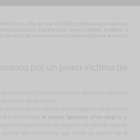
l ètnic», des de que el 2013 un policia nacional el va
administracions espanyoles responsables, arribem a
 i la resta de persones afectades a diari per aquesta
manos por un joven víctima de
da contra el Estado Español por no tomar medidas
 la piel de las personas.
esidencia, fue parado por un agente de la Policía
ca y afirmó que l
o hacía “¡porque eres negro, y
itigio estratégico con el objetivo no sólo de que se
policial discriminatoria que sufre un sector de la