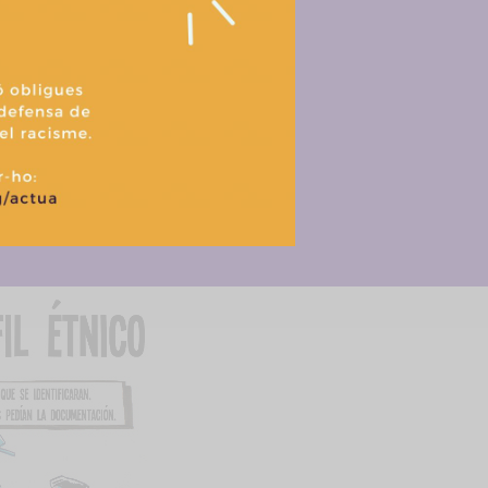
 España. TEDH. 2017 (pdf. 30 pàgs)
Aceptar
Denegar
Ver prefere
ra el perfil ètnico»
, història del cas d’en Zeshan.
Política de cookies
Política de privacitat i tractament de dades
regar el documen
t (pdf)
(Bcn, 1-12-2017) con la participación de Zeshan Muham