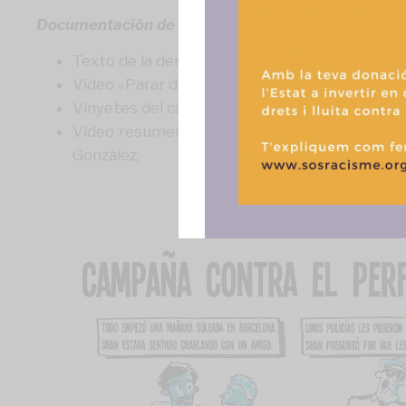
funciones.
Documentación de interés:
Texto de la demanda
Zeshan Muhammad contra
Vídeo «Parar de pararme. Una història real cont
Vinyetes del cas d’en Zeshan.
Link per descar
Vídeo resumen del acto «Pareu de parar-me» 
González,