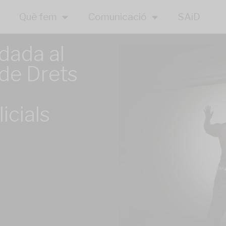
Què fem
Comunicació
SAiD
dada al
 de Drets
icials