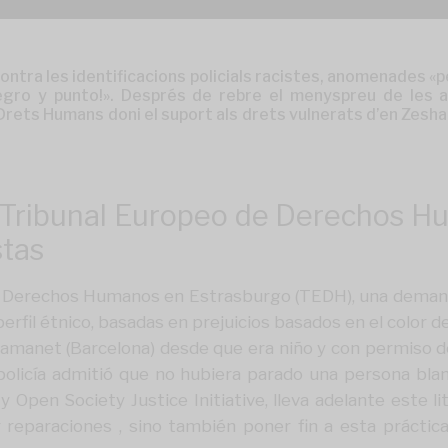
a les identificacions policials racistes, anomenades «perfi
egro y punto!». Després de rebre el menyspreu de les 
Drets Humans doni el suport als drets vulnerats d’en Zeshan
Tribunal Europeo de Derechos Hu
stas
e Derechos Humanos en Estrasburgo (TEDH), una deman
perfil étnico, basadas en prejuicios basados en el color de
net (Barcelona) desde que era niño y con permiso de r
policía admitió que no hubiera parado una persona blan
y
Open Society Justice Initiative
, lleva adelante este l
reparaciones , sino también poner fin a esta práctica 