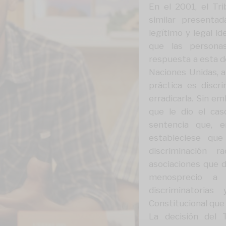
En el 2001, el Tr
similar presenta
legítimo y legal i
que las personas
respuesta a esta d
Naciones Unidas, al
práctica es discr
erradicarla. Sin e
que le dio el ca
sentencia que, 
estableciese que
discriminación 
asociaciones que 
menosprecio a l
discriminatorias
Constitucional qu
La decisión del