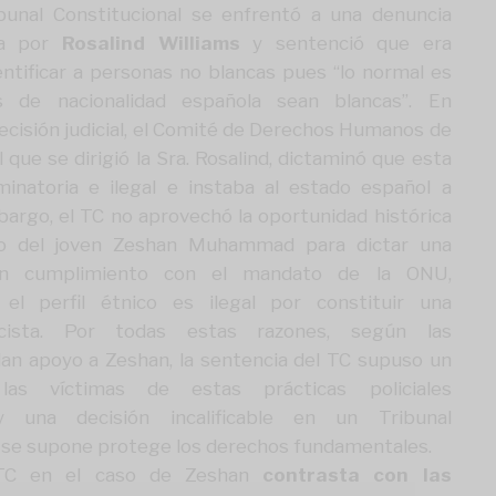
ibunal Constitucional se enfrentó a una denuncia
da por
Rosalind Williams
y sentenció que era
dentificar a personas no blancas pues “lo normal es
 de nacionalidad española sean blancas”. En
ecisión judicial, el Comité de Derechos Humanos de
 que se dirigió la Sra. Rosalind, dictaminó que esta
iminatoria e ilegal e instaba al estado español a
mbargo, el TC no aprovechó la oportunidad histórica
so del joven Zeshan Muhammad para dictar una
en cumplimiento con el mandato de la ONU,
 el perfil étnico es ilegal por constituir una
racista. Por todas estas razones, según las
dan apoyo a Zeshan, la sentencia del TC supuso un
as víctimas de estas prácticas policiales
 y una decisión incalificable en un Tribunal
e se supone protege los derechos fundamentales.
 TC en el caso de Zeshan
contrasta con las