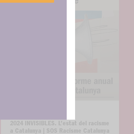
cenar y/o
tirá
e sitio. No
cas y
ncias
Presentació Informe
2024 INVISIBLES. L’estat del racisme
a Catalunya | SOS Racisme Catalunya