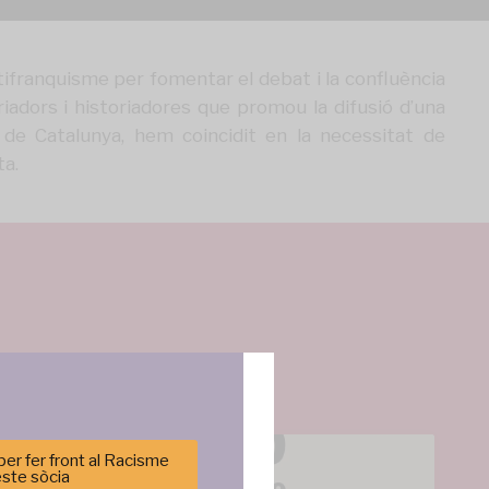
tifranquisme per fomentar el debat i la confluència
riadors i historiadores que promou la difusió d’una
iu de Catalunya, hem coincidit en la necessitat de
ta.
er fer front al Racisme
este sòcia