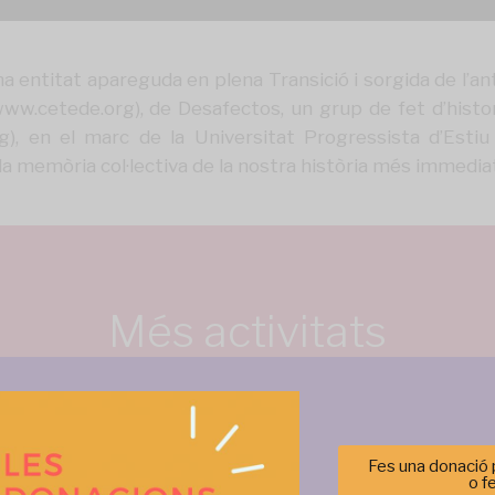
a entitat apareguda en plena Transició i sorgida de l’an
/www.cetede.org), de Desafectos, un grup de fet d’histo
a.org), en el marc de la Universitat Progressista d’Est
a memòria col·lectiva de la nostra història més immedia
Més activitats
Fes una donació p
o f