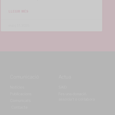
LLEGIR MÉS
març 17, 2025
Comunicació
Actua
Notícies
SAiD
Publicacions
Fes una donació,
associa't o col·labora
Comunicats
Contacte