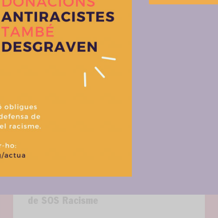
Gestionar el consentimiento de las cookies
r las mejores experiencias, utilizamos tecnologías como las cookies para alma
 información del dispositivo. El consentimiento de estas tecnologías nos permi
tos como el comportamiento de navegación o las identificaciones únicas en est
retirar el consentimiento, puede afectar negativamente a ciertas característi
Aceptar
Denegar
Ver prefere
Política de cookies
Política de privacitat i tractament de dades
Assemblea General Ordinària (AGO)
de SOS Racisme