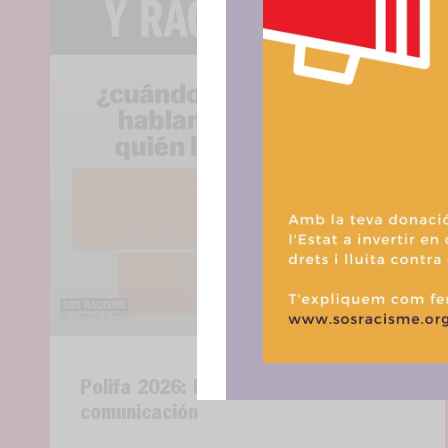
Para ofrece
acceder a la
procesar da
consentir o 
funciones.
Polifa 2026: Racismo y medios de
comunicación