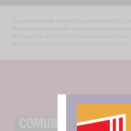
Des del Centre de Treball i Documentació (CTD), un
dels moviments socials i l’esquerra plural (http:/
historiografia crítica (http://www.historiacritic
promoure un debat públic sobre la recuperació de l