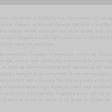
Infants del Raval i el Col·lectiu Drari denunciaven el cas
om a menors, la Direcció General d'Atenció a la Infànc
eva majoria d'edat, motiu pel qual els va derivar a la Cr
 va veure obligada a acollir de nou els nois i a readmetre
onèixer haver-se equivocat.
n documentats i treballen o segueixen cursos de formac
ulen que, durant l'any 2009, una cinquantena de joves sub
ts en pisos de diferents associacions, desprès de ser 
 queden aquests joves ex-tutelats, ja que són expulsats 
uen constant com a menors. “Els nois no poden acollir-se
 la tutela d'aquest organisme ha cessat amb el Decret”, 
 al carrer com a immigrants irregulars, sense permís de
 ni tan sols un lloc on passar la nit, ja que no poden, pe