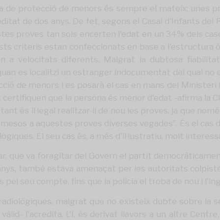
a de protecció de menors és sempre el mateix: unes pr
editat de dos anys. De fet, segons el Casal d'Infants del 
proves tan sols encerten l'edat en un 34% dels casos, i 
 criteris estan confeccionats en base a l'estructura òss
 a velocitats diferents. Malgrat la dubtosa fiabilitat 
quan es localitzi un estranger indocumentat del qual no e
ió de menors i es posarà el cas en mans del Ministeri F
ertifiquen que la persona és menor d'edat -afirma la Clar
ant és il·legal realitzar-li de nou les proves, ja que n
mesos a aquestes proves diverses vegades”. És el cas de l
iques. El seu cas és, a més d'il·lustratiu, molt interess
ar, que va foragitar del Govern el partit democràticament
15 anys, també estava amenaçat per les autoritats colpiste
os pel seu compte, fins que la policia el troba de nou i l'
s radiològiques, malgrat que no existeix dubte sobre la 
id- l'acredita. L'I. és derivat llavors a un altre Centre,