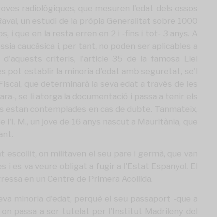
oves radiològiques, que mesuren l'edat dels ossos
Raval, un estudi de la pròpia Generalitat sobre 1000
que en la resta erren en 2 i -fins i tot- 3 anys. A
ia caucàsica i, per tant, no poden ser aplicables a
d'aquests criteris, l'article 35 de la famosa Llei
s pot establir la minoria d'edat amb seguretat, se'l
iscal, que determinarà la seva edat a través de les
a-, se li atorga la documentació i passa a tenir els
omés estan contemplades en cas de dubte. Tanmateix,
'I. M., un jove de 16 anys nascut a Mauritània, que
ant.
 escollit, on militaven el seu pare i germà, que van
s i es va veure obligat a fugir a l'Estat Espanyol. El
ingressa en un Centre de Primera Acollida.
seva minoria d'edat, perquè el seu passaport -que a
 on passa a ser tutelat per l'Institut Madrileny del