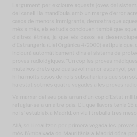
L'argument per excloure aquests joves del sistem
del canell i la mandíbula, amb un marge d'error acr
casos de menors immigrants, demostra que aquestes 
més a més, els estudis conclouen també que aquests
d'altres ètnies, ja que els ossos es desenvolupen
d'Estrangeria (Llei Orgànica 4/2000) estipula que, 
inclourà automàticament dins el sistema de protecc
proves radiològiques. “Un cop les proves mèdiques c
mateixos drets que qualsevol menor espanyol, per t
hi ha molts casos de nois subsaharians que són sot
ha estat sotmès quatre vegades a les proves radiològ
Va marxar del seu país arran d'un cop d'Estat milit
refugiar-se a un altre país. L'I., que llavors tenia 
noi s' estableix a Madrid, on viu i treballa tres mes
Allà, se li realitzen per primera vegada les prove
més l'Ambaixada de Mauritània a Madrid dóna per vàl