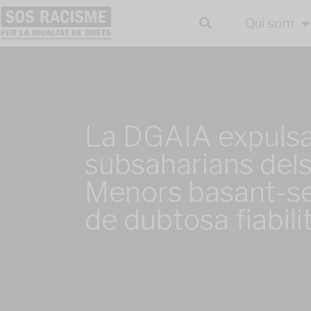
Qui som
La DGAIA expuls
subsaharians del
Menors basant-se
de dubtosa fiabili