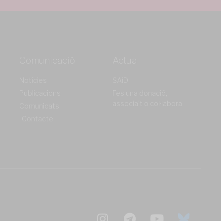
Comunicació
Actua
Notícies
SAiD
Publicacions
Fes una donació,
associa't o col·labora
Comunicats
Contacte