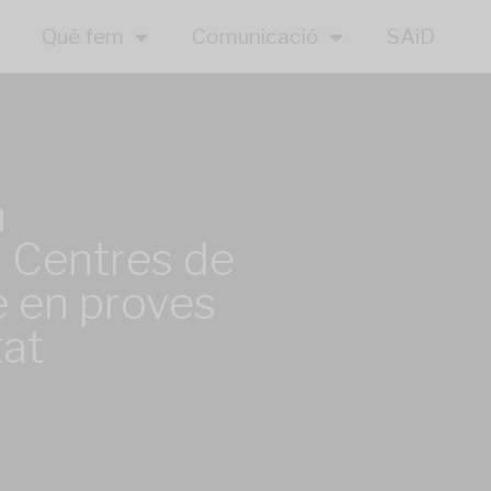
Què fem
Comunicació
SAiD
a
s Centres de
 en proves
tat