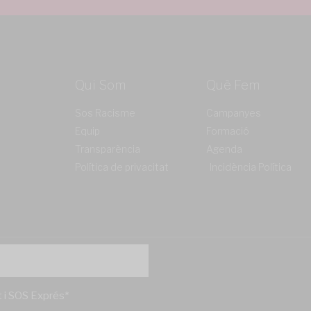
Qui Som
Què Fem
Sos Racisme
Campanyes
Equip
Formació
Transparència
Agenda
Política de privacitat
Incidència Política
't i SOS Exprés*