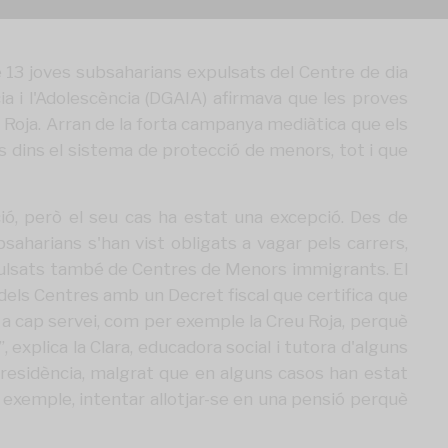
 de 13 joves subsaharians expulsats del Centre de dia
ia i l'Adolescència (DGAIA) afirmava que les proves
eu Roja. Arran de la forta campanya mediàtica que els
'ls dins el sistema de protecció de menors, tot i que
ió, però el seu cas ha estat una excepció. Des de
saharians s'han vist obligats a vagar pels carrers,
expulsats també de Centres de Menors immigrants. El
dels Centres amb un Decret fiscal que certifica que
 a cap servei, com per exemple la Creu Roja, perquè
explica la Clara, educadora social i tutora d'alguns
 residència, malgrat que en alguns casos han estat
r exemple, intentar allotjar-se en una pensió perquè