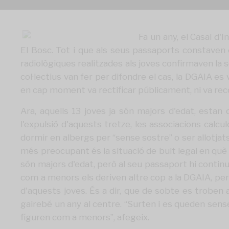
Fa un any, el Casal d'
El Bosc. Tot i que als seus passaports constaven c
radiològiques realitzades als joves confirmaven la s
col·lectius van fer per difondre el cas, la DGAIA es
en cap moment va rectificar públicament, ni va rec
Ara, aquells 13 joves ja són majors d'edat, esta
l'expulsió d'aquests tretze, les associacions calc
dormir en albergs per “sense sostre” o ser allotja
més preocupant és la situació de buit legal en què
són majors d'edat, però al seu passaport hi contin
com a menors els deriven altre cop a la DGAIA, però
d'aquests joves. És a dir, que de sobte es troben
gairebé un any al centre. “Surten i es queden sense
figuren com a menors”, afegeix.