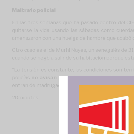
Maltrato policial
En las tres semanas que ha pasado dentro del CIE, 
quitarse la vida usando las sábadas como cuerda
amenazaron con una huelga de hambre que acabó 
Otro caso es el de Murhi Nayea, un senegalés de 31
cuando se negó a salir de su habitación porque e
"La tensión es constante, las condiciones son terr
policías
no avisan de cuándo se va a ejecutar l
entran de madrugada sin previo aviso. Sin dejarte 
20minutos