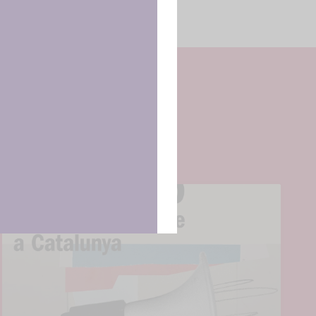
cenar y/o
tirá
e sitio. No
cas y
ncias