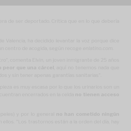
pera de ser deportado. Critica que en lo que debería
de Valencia, ha decidido levantar la voz porque dice
un centro de acogida,
según recoge
enlatino.com
.
ro", comenta Elvin, un joven inmigrante de 25 años
o peor que una cárcel
, aquí no tenemos nada que
dos y sin tener apenas garantías sanitarias".
impieza es muy escasa por lo que los urinarios son un
ncuentran encerrados en la celda
no tienen acceso
peles) y por lo general
no han cometido ningún
n ellos. "Los trastornos están a la orden del día, hay