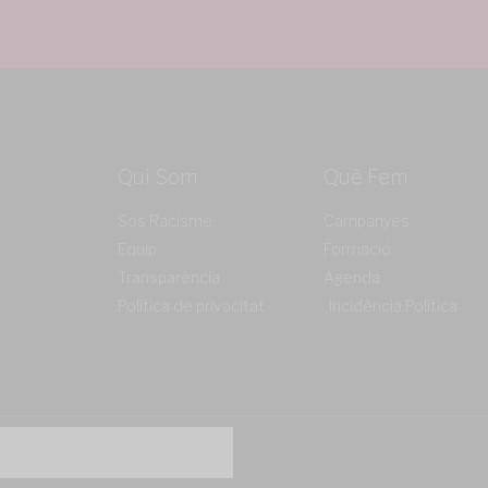
Qui Som
Què Fem
Sos Racisme
Campanyes
Equip
Formació
Transparència
Agenda
Política de privacitat
Incidència Política