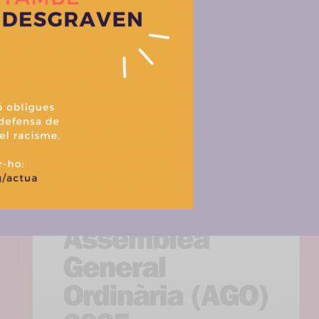
r las mejores experiencias, utilizamos tecnologías como las cookies para alma
 información del dispositivo. El consentimiento de estas tecnologías nos permi
tos como el comportamiento de navegación o las identificaciones únicas en est
retirar el consentimiento, puede afectar negativamente a ciertas característi
Aceptar
Denegar
Ver prefere
Més activitats
Política de cookies
Política de privacitat i tractament de dades