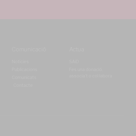
Comunicació
Actua
Notícies
SAiD
Publicacions
Fes una donació,
associa't o col·labora
Comunicats
Contacte