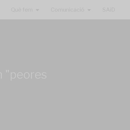
Què fem
Comunicació
SAiD
n "peores