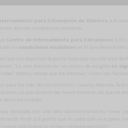
nternamiento para Extranjeros de Valencia
, a la es
 tener apenas condiciones sanitarias.
 un
Centro de Internamiento para Extranjeros
(CIE) 
luido en
condiciones insalubres
en lo que debería ser 
es que me deporten la gente sepa qué sucede aquí dent
ernes. "Lo que debería ser un centro de acogida
es alg
malas" relata y añade que los internos "viven casi hacina
 eso para los más de cien internos", cuenta. Además, la l
al baño, ya que durante las nueve horas en las que se e
s dicen los policías.
as recluidas por una falta administrativa (no tener pa
s, haciendo llorar a la gente que no sabe qué va a pasar co
 nunca psicólogos ni reciben ninguna atención".