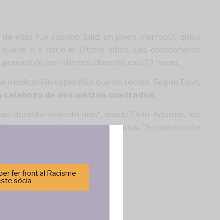
 de ellas fue cuando Said, un joven marroquí, quiso
uería ir a darle el último adiós. Los compañeros
 general de los internos durante casi 12 horas.
a medicación específica que no recibe. Según Elvin,
n calabozo de dos metros cuadrados
.
nas durante sesenta días", añade Elvin. Además, los
en tiempo para avisar a sus abogados. "Simplemente
er fer front al Racisme
este sòcia