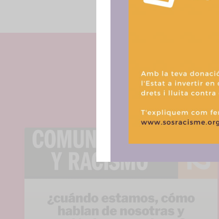
Para ofrece
acceder a la
procesar da
consentir o 
funciones.