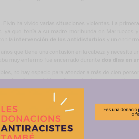
Elvin ha vivido varias situaciones violentas. La primera
s, ya que tenía a su madre moribunda en Marruecos y q
con la
intervención de los antidisturbios
y un encierro
 años que tiene una contusión en la cabeza y necesita un
staba muy enfermo fue encerrado durante
dos días en u
ibles, no hay espacio para atender a más de cien perso
a orden de expulsión
, así que a los internos no tien
hacer una llamada te llevan directamente al aeropuerto".
Fes una donació p
o f
Gestionar el consentimiento de las cookies