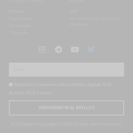
Notícies
SAiD
Publicacions
Fes una donació, associa't o
col·labora
Comunicats
Contacte
Autoritzo l'enviament dels butlletins digitals SOS
Activa't i SOS Exprés*
SUBSCRIURE'M AL BUTLLETÍ
SOS Racisme Copyright 2022© Tots els drets reservats.