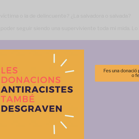
 víctima o la de delincuente? ¿La salvadora o salvada?
poder seguir siendo una superviviente toda mi mida. Lo 
Fes una donació p
o f
Gestionar el consentimiento de las cookies
r las mejores experiencias, utilizamos tecnologías como las cookies para alma
 información del dispositivo. El consentimiento de estas tecnologías nos permi
tos como el comportamiento de navegación o las identificaciones únicas en est
retirar el consentimiento, puede afectar negativamente a ciertas característi