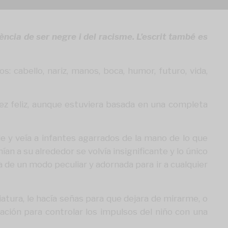
ència de ser negre i del racisme. L’escrit també es
s: cabello, nariz, manos, boca, humor, futuro, vida,
vez feliz, aunque estuviera basada en una completa
e y veía a infantes agarrados de la mano de lo que
 a su alrededor se volvía insignificante y lo único
 de un modo peculiar y adornada para ir a cualquier
iatura, le hacía señas para que dejara de mirarme, o
ción para controlar los impulsos del niño con una