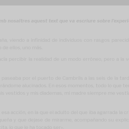
b nosaltres aquest text que va escriure sobre l’experi
aña, viendo a infinidad de individuos con rasgos parecido
 de ellos, uno más.
ía percibir la realidad de un modo erróneo, pero a la 
paseaba por el puerto de Cambrils a las seis de la tard
ándome alucinados. En esos momentos, todo lo que tenían
mis vestidos y mis diademas, mi madre siempre me vestía
sa acción, en la que el adulto del que iba agarrada la cr
queña y que dejase de mirarme, acompañando su explica
a, lo que le ha tocado ser».