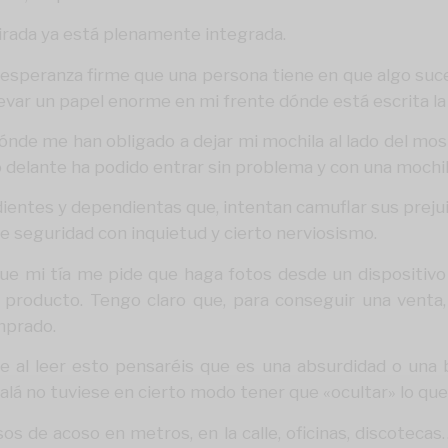
mirada ya está plenamente integrada.
la esperanza firme que una persona tiene en que algo su
evar un papel enorme en mi frente dónde está escrita la
nde me han obligado a dejar mi mochila al lado del mo
o delante ha podido entrar sin problema y con una mochil
tes y dependientas que, intentan camuflar sus prejuici
de seguridad con inquietud y cierto nerviosismo.
 que mi tía me pide que haga fotos desde un dispositiv
roducto. Tengo claro que, para conseguir una venta,
mprado.
al leer esto pensaréis que es una absurdidad o una b
alá no tuviese en cierto modo tener que «ocultar» lo que
asos de acoso en metros, en la calle, oficinas, discoteca