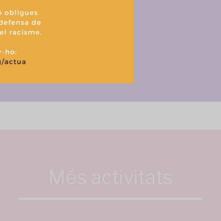
Aceptar
Denegar
Ver prefere
Política de cookies
Política de privacitat i tractament de dades
Més activitats