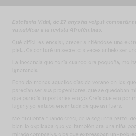
Estefania Vidal, de 17 anys ha volgut compartir am
va publicar a la revista
Afroféminas
.
Qué difícil es encajar, crecer sintiéndose una extr
piel… Os contaré un secreto: a veces anhelo ser uno
La inocencia que tenía cuando era pequeña, me hac
ignorancia.
Echo de menos aquellos días de verano en los que 
parecían ser sus progenitores, que se quedaban mir
que parecía importarles era yo. Creía que era por 
lugar y yo, estaba encantada de que así fuera.
Me di cuenta cuando crecí, de la segunda parte de e
bien le explicaba que yo también era una niña pe
mirada compasiva, ojos que expresaban un «pobrecit