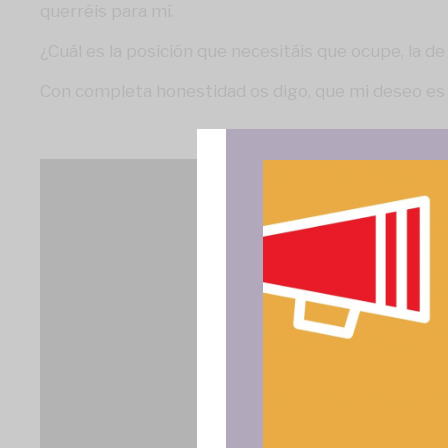
querréis para mí.
¿Cuál es la posición que necesitáis que ocupe, la de
Con completa honestidad os digo, que mi deseo es 
Para ofrece
acceder a la
procesar da
consentir o 
funciones.