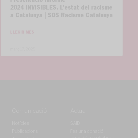
Presentació Informe
2024 INVISIBLES. L’estat del racisme
a Catalunya | SOS Racisme Catalunya
LLEGIR MÉS
març 17, 2025
Comunicació
Actua
Notícies
SAiD
Publicacions
Fes una donació,
associa't o col·labora