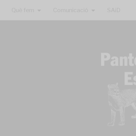
Què fem
Comunicació
SAiD