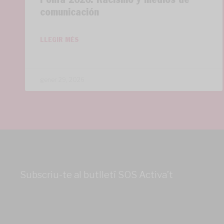
Polifa 2026: Racismo y medios de
comunicación
LLEGIR MÉS
gener 29, 2026
Subscriu-te al butlletí SOS Activa’t