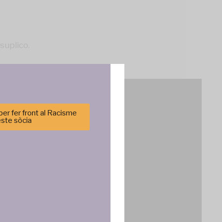
suplico.
er fer front al Racisme
este sòcia
cenar y/o
tirá
e sitio. No
cas y