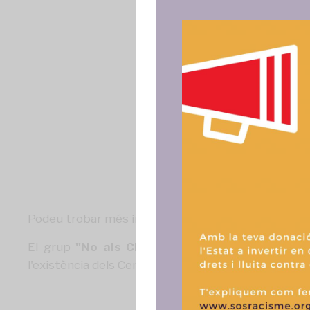
Para ofrece
acceder a la
procesar da
consentir o 
funciones.
Podeu trobar més informació sobre el grup "No als C
El grup
"No als CIES!"
està format per activiste
l'existència dels Centres d'Internament per a per