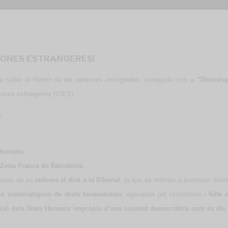
SONES ESTRANGERES!
opea sobre el Retorn de les persones immigrades, coneguda com a
“Directiv
sones estrangeres (CIES).
:
s Humans
a Zona Franca de Barcelona.
espais on es
vulnera el
dret a la llibertat
, ja que es retenen a persones deti
ns sistemàtiques de drets fonamentals
, agreujada pel secretisme i
falta 
ió dels Drets Humans impròpia d’una societat democràtica com es diu l’