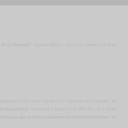
a de La Vergonya”.
Aquesta legitima i agreuja la vulneració de Drets
ngudes que no han comès cap delicte a l’espera de ser expulsades. No
de transparència
.
Actualment a Europa hi ha 280 CIES, 11 a l’Estat
europea, que es situa al capdavant de la defensa dels drets i les