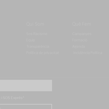
Qui Som
Què Fem
Sos Racisme
Campanyes
Equip
Formació
Transparència
Agenda
Política de privacitat
Incidència Política
't i SOS Exprés*