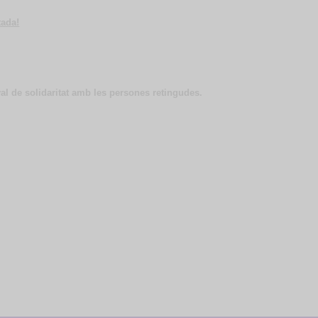
tada!
yal de solidaritat amb les persones retingudes.