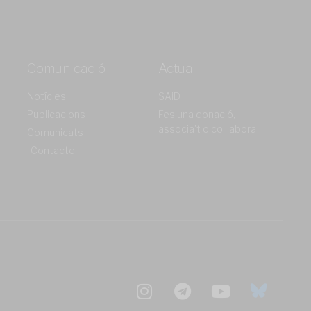
Comunicació
Actua
Notícies
SAiD
Publicacions
Fes una donació,
associa't o col·labora
Comunicats
Contacte