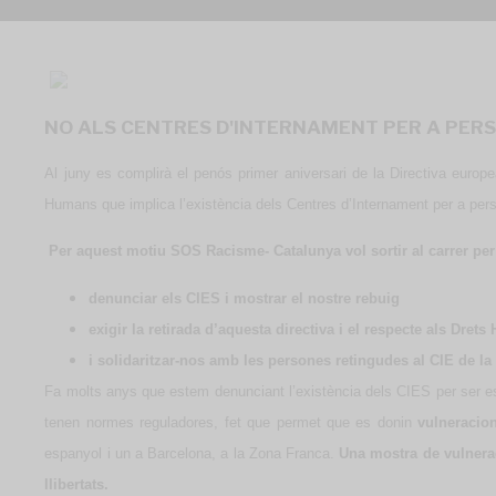
NO ALS CENTRES D'INTERNAMENT PER A PER
Al juny es complirà el penós primer aniversari de la Directiva eur
Humans que implica l’existència dels Centres d’Internament per a per
Per aquest motiu SOS Racisme- Catalunya vol sortir al carrer per
denunciar els CIES i mostrar el nostre rebuig
exigir la retirada d’aquesta directiva i el respecte als Dret
i solidaritzar-nos amb les persones retingudes al CIE de l
Fa molts anys que estem denunciant l’existència dels CIES per ser 
tenen normes reguladores, fet que permet que es donin
vulneracio
espanyol i un a Barcelona, a la Zona Franca.
Una mostra de vulnerac
llibertats.