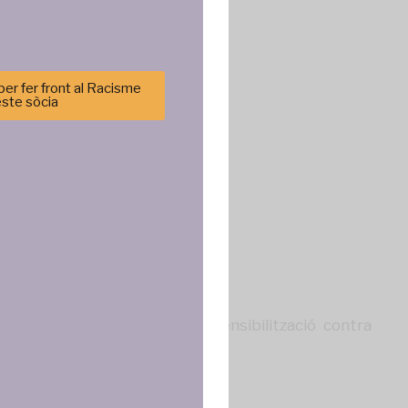
er fer front al Racisme
este sòcia
cenar y/o
tirá
e sitio. No
cas y
ncias
ecialment en la denuncia i sensibilització contra