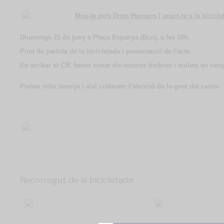
Mou-te pels Drets Humans i uneix-te a la bicicle
Diumenge 21 de juny a Plaça Espanya (Bcn), a les 10h.
Punt de partida de la bicicletada i presentació de l'acte.
En arribar al CIE farem sonar els nostres timbres i xiulets en sen
Porteu roba taronja i així cridarem l’atenció de la gent del carrer.
Recorregut de la bicicletada: