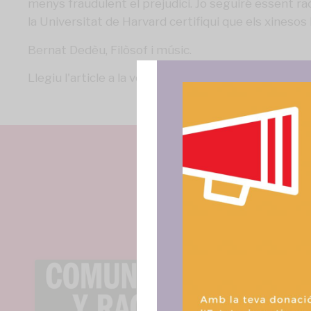
menys fraudulent el prejudici. Jo seguiré essent ra
la Universitat de Harvard certifiqui que els xinesos
Bernat Dedèu, Filòsof i músic.
Llegiu l'article a la
versió digital del diari.
Para ofrece
acceder a la
procesar da
consentir o 
funciones.