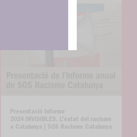
Presentació Informe
2024 INVISIBLES. L’estat del racisme
a Catalunya | SOS Racisme Catalunya