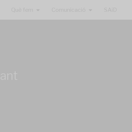
Què fem
Comunicació
SAiD
ant