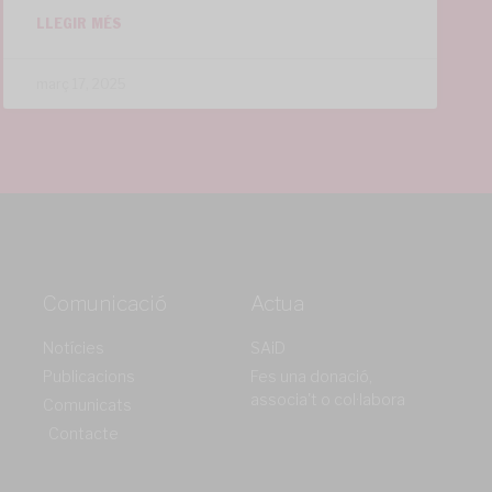
LLEGIR MÉS
març 17, 2025
Comunicació
Actua
Notícies
SAiD
Publicacions
Fes una donació,
associa't o col·labora
Comunicats
Contacte