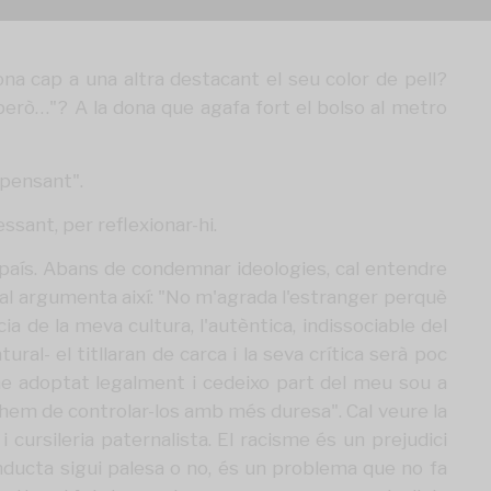
ona cap a una altra destacant el seu color de pell?
però…"? A la dona que agafa fort el bolso al metro
pensant".
sant, per reflexionar-hi.
 país. Abans de condemnar ideologies, cal entendre
ional argumenta així: "No m'agrada l'estranger perquè
a de la meva cultura, l'autèntica, indissociable del
ural- el titllaran de carca i la seva crítica serà poc
e he adoptat legalment i cedeixo part del meu sou a
 hem de controlar-los amb més duresa". Cal veure la
cursileria paternalista. El racisme és un prejudici
nducta sigui palesa o no, és un problema que no fa