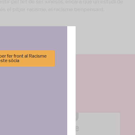
ntir pel fet de ser xinesos, encara que un estudi de
 és el pitjor racisme, el racisme benpensant.
er fer front al Racisme
este sòcia
cenar y/o
tirá
e sitio. No
cas y
ncias