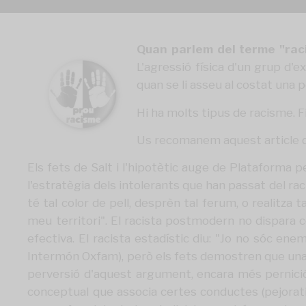
Quan parlem del terme "ra
L'agressió física d'un grup d'
quan se li asseu al costat una
Hi ha molts tipus de racisme. Fi
Us recomanem aquest article d'
Els fets de Salt i l'hipotètic auge de Plataforma
l'estratègia dels intolerants que han passat del rac
té tal color de pell, desprèn tal ferum, o realitza
meu territori". El racista postmodern no dispara c
efectiva. El racista estadístic diu: "Jo no sóc en
Intermón Oxfam), però els fets demostren que una g
perversió d'aquest argument, encara més perniciós,
conceptual que associa certes conductes (pejorati