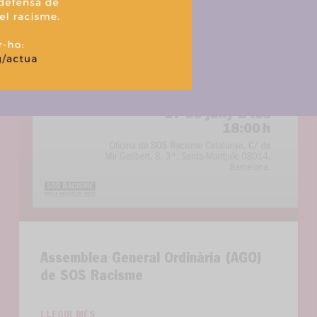
Política de cookies
Política de privacitat i tractament de dades
Assemblea General Ordinària (AGO)
de SOS Racisme
LLEGIR MÉS