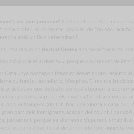
cisme", en què pensem?
En l'insult directe d'una pers
extrema dreta? Al comentari popular de "no sóc racista 
 persona amb un físic determinat?
ns i tot el que en
Bernat Dedéu
anomena "racisme ben
opinió publicat al diari
Avui
perquè ens ha sembla interes
 per Catalunya destapen l'enèsim debat sobre racisme al
isme cultural a l'estadístic. M'explico. El racista tradic
 tals pràctiques que detesto, perquè ataquen la supremaci
ontra qualitats; sap que els
multicultis
-el seu revers nat
emic dels estrangers (de fet, tinc una xineta a casa qu
ran part dels immigrants acaben delinquint, i per això
 justament perquè es disfressa d'aparent amabilitat i 
ves) a una qualitat racial determinada. Que aquesta co