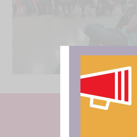
Para ofrece
acceder a la
procesar da
consentir o 
funciones.