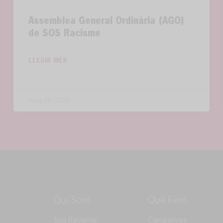
Assemblea General Ordinària (AGO)
de SOS Racisme
LLEGIR MÉS
maig 28, 2025
Qui Som
Què Fem
Sos Racisme
Campanyes