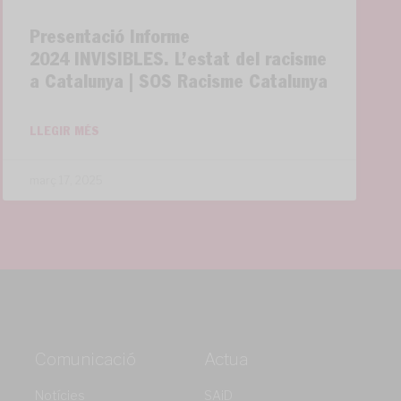
Presentació Informe
2024 INVISIBLES. L’estat del racisme
a Catalunya | SOS Racisme Catalunya
LLEGIR MÉS
març 17, 2025
Comunicació
Actua
Notícies
SAiD