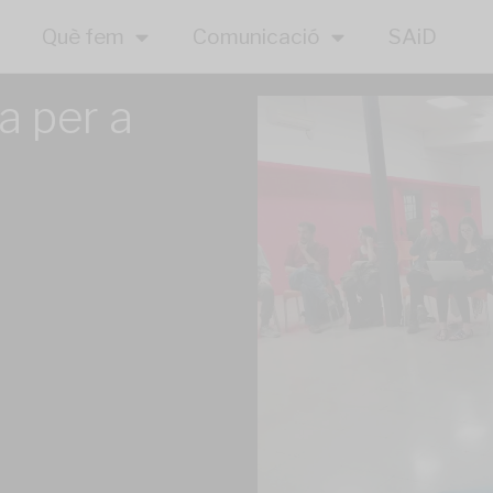
Què fem
Comunicació
SAiD
a per a