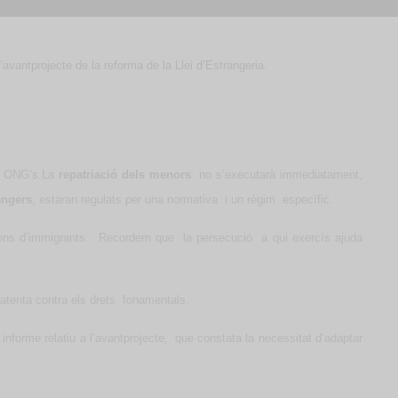
’avantprojecte de la reforma de la Llei d’Estrangeria.
es ONG’s.La
repatriació dels menors
no s’executarà immediatament,
angers
, estaran regulats per
una normativa
i un règim
específic.
ons d’immigrants.
Recordem que
la persecució
a qui exercís ajuda
atenta contra els drets
fonamentals.
nforme relatiu a l’avantprojecte,
que constata la necessitat d’adaptar