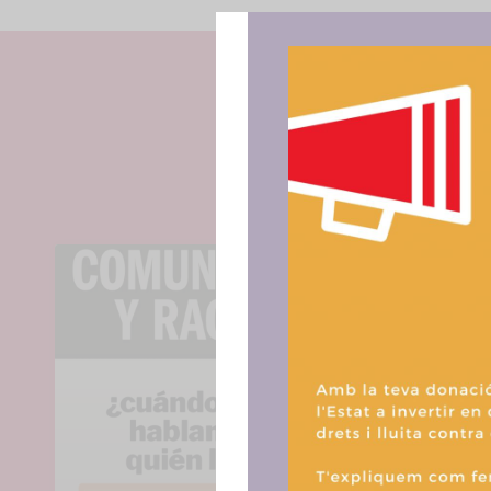
Para ofrece
acceder a la
procesar da
consentir o 
funciones.