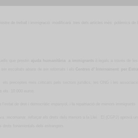
nistre de treball i immigració
modificarà
tres dels articles més
polèmics de l
uells que prestin
ajuda humanitària
a immigrants
il·legals a través de l
a ser escoltats abans de ser retornats i els
Centres d’ Internament
per Estr
els preceptes més criticats pels sectors jurídics, les ONG i les associaci
ns els
10.000 euros.
e l’estat de dret i democràtic espanyol, i la repatriació de menors immigrants
 va
recomanar
reforçar els drets dels menors a la Llei.
El (CGPJ) aprovà un i
els drets fonamentals dels estrangers.