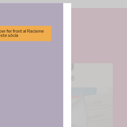
er fer front al Racisme
este sòcia
cenar y/o
tirá
e sitio. No
cas y
ncias