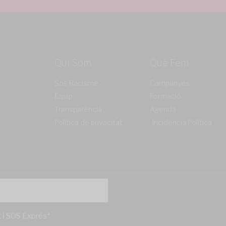
Qui Som
Què Fem
Sos Racisme
Campanyes
Equip
Formació
Transparència
Agenda
Política de privacitat
Incidència Política
't i SOS Exprés*