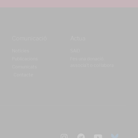
Comunicació
Actua
Notícies
SAiD
Publicacions
Fes una donació,
associa't o col·labora
Comunicats
Contacte