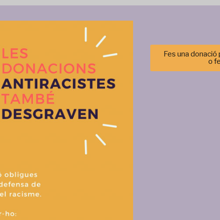
Més activitats
Fes una donació p
o f
Gestionar el consentimiento de las cookies
r las mejores experiencias, utilizamos tecnologías como las cookies para alma
 información del dispositivo. El consentimiento de estas tecnologías nos permi
tos como el comportamiento de navegación o las identificaciones únicas en est
retirar el consentimiento, puede afectar negativamente a ciertas característi
Aceptar
Denegar
Ver prefere
Política de cookies
Política de privacitat i tractament de dades