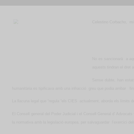
Celestino Corbacho,
mi
No es sancionarà
a aq
aquests tindran el dret 
S
ense dubte, han estat
humanitària es tipificava amb una infracció
greu que podia arribar
fi
La llacuna legal que “regula “els CIES
actualment, aborda els límits d
El Consell general del Poder Judicial i el Consell General d’ Advocats
la normativa amb la legislació europea, per salvaguardar
l’exercici d