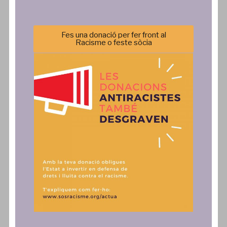
Equip
Formació
Transparència
Agenda
Política de privacitat
Incidència Política
Fes una donació per fer front al
Racisme o feste sòcia
Comunicació
Actua
Notícies
SAiD
Publicacions
Fes una donació, associa't o
col·labora
Comunicats
Contacte
Autoritzo l'enviament dels butlletins digitals SOS
Activa't i SOS Exprés*