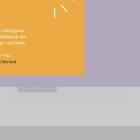
retirar el consentimiento, puede afectar negativamente a ciertas característi
Abús d'autoritat
agravant racisme
impunitat
Racisme institucional
Aceptar
Denegar
Ver prefere
racisme judicial
racisme policial
seguretat
Política de cookies
Política de privacitat i tractament de dades
30 anys d’impunitat policial proven la
naturalesa estructural del racisme a
Catalunya
Llegir més