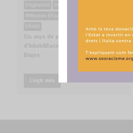
consentir o 
Agressió
impunitat
judici
funciones.
Mossos d'Esquadra
racisme policial
SAiD
Sis anys de presó i dotze
d'inhabilitació per als mossos del
Bages
Llegir més