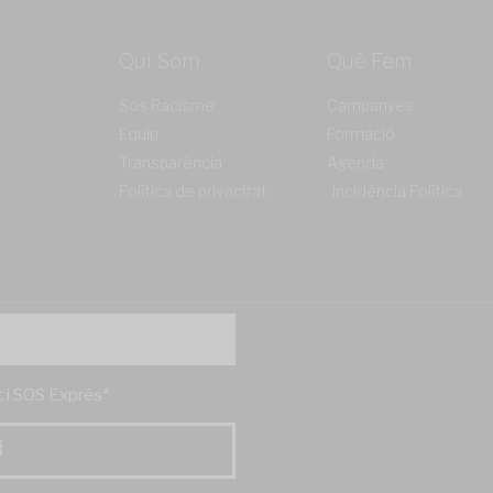
Qui Som
Què Fem
Sos Racisme
Campanyes
Equip
Formació
Transparència
Agenda
Política de privacitat
Incidència Política
't i SOS Exprés*
Í