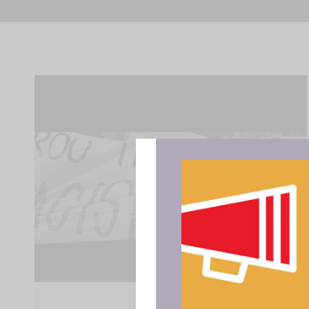
Para ofrece
acceder a la
procesar da