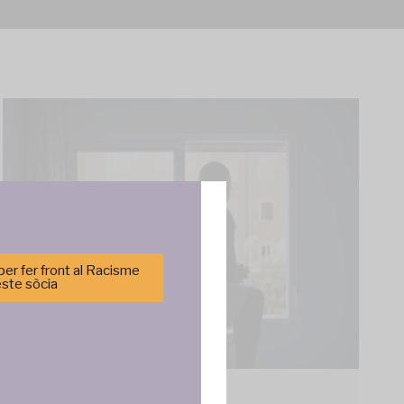
er fer front al Racisme
este sòcia
cenar y/o
tirá
e sitio. No