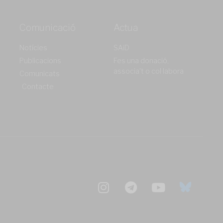
Comunicació
Actua
Notícies
SAiD
Publicacions
Fes una donació,
associa't o col·labora
Comunicats
Contacte