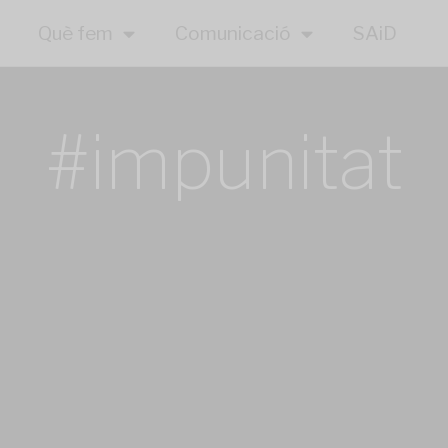
Què fem
Comunicació
SAiD
#impunitat