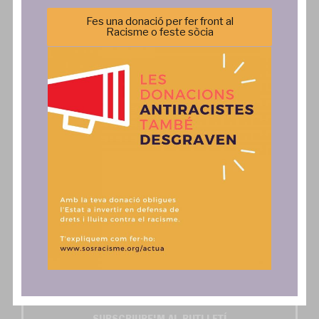
Transparència
Agenda
Política de privacitat
Incidència Política
Fes una donació per fer front al
Racisme o feste sòcia
Comunicació
Actua
Notícies
SAiD
Publicacions
Fes una donació, associa't o
col·labora
Comunicats
Contacte
Autoritzo l'enviament dels butlletins digitals SOS
Activa't i SOS Exprés*