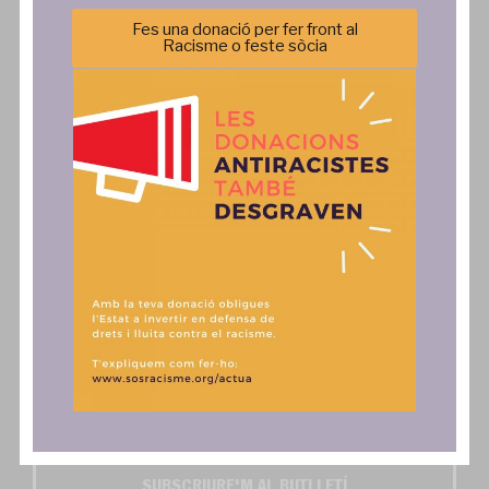
Política de privacitat
Incidència Política
Fes una donació per fer front al
Racisme o feste sòcia
Comunicació
Actua
Notícies
SAiD
Publicacions
Fes una donació, associa't o
col·labora
Comunicats
Contacte
Autoritzo l'enviament dels butlletins digitals SOS
Activa't i SOS Exprés*
SUBSCRIURE'M AL BUTLLETÍ