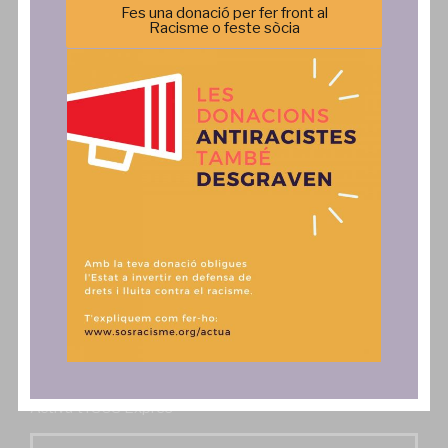
Transparència
Agenda
Fes una donació per fer front al
Racisme o feste sòcia
Política de privacitat
Incidència Política
Comunicació
Actua
Notícies
SAiD
Publicacions
Fes una donació, associa't o
col·labora
Comunicats
Contacte
Autoritzo l'enviament dels butlletins digitals SOS
Activa't i SOS Exprés*