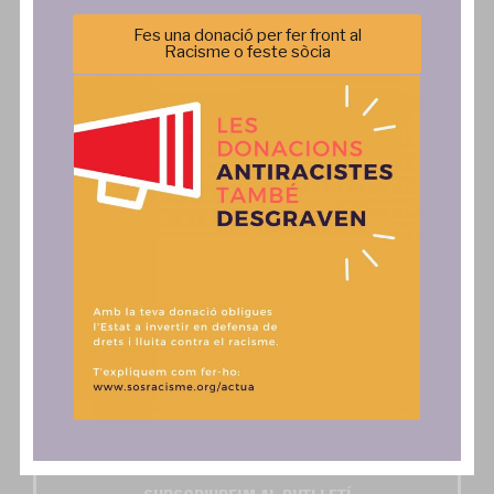
Transparència
Agenda
Política de privacitat
Incidència Política
Fes una donació per fer front al
Racisme o feste sòcia
Comunicació
Actua
Notícies
SAiD
Publicacions
Fes una donació, associa't o
col·labora
Comunicats
Contacte
Autoritzo l'enviament dels butlletins digitals SOS
Activa't i SOS Exprés*