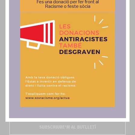
Fes una donació per fer front al
Racisme o feste sòcia
Comunicació
Actua
Notícies
SAiD
Publicacions
Fes una donació, associa't o
col·labora
Comunicats
Contacte
Autoritzo l'enviament dels butlletins digitals SOS
Activa't i SOS Exprés*
SUBSCRIURE'M AL BUTLLETÍ