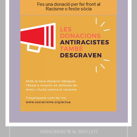
Política de privacitat
Incidència Política
Fes una donació per fer front al
Racisme o feste sòcia
Comunicació
Actua
Notícies
SAiD
Publicacions
Fes una donació, associa't o
col·labora
Comunicats
Contacte
Autoritzo l'enviament dels butlletins digitals SOS
Activa't i SOS Exprés*
SUBSCRIURE'M AL BUTLLETÍ