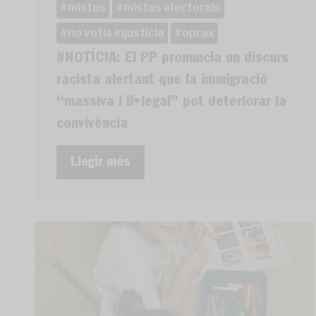
mistos
mistos electorals
no votis injustícia
oprax
#NOTÍCIA: El PP pronuncia un discurs
racista alertant que la immigració
“massiva i il•legal” pot deteriorar la
convivència
Llegir més