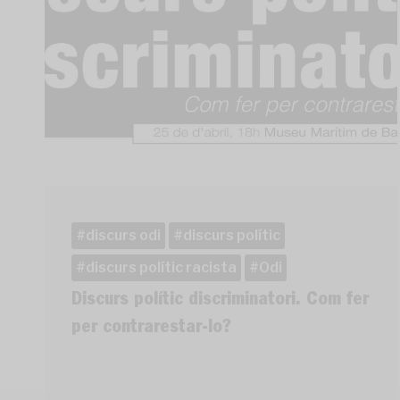
discurs odi
discurs polític
discurs polític racista
Odi
Discurs polític discriminatori. Com fer
per contrarestar-lo?