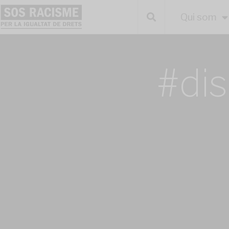
Qui som
#dis