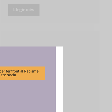
Llegir més
er fer front al Racisme
este sòcia
cenar y/o
tirá
e sitio. No
cas y