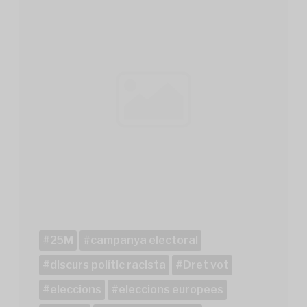
25M
campanya electoral
discurs polític racista
Dret vot
eleccions
eleccions europees