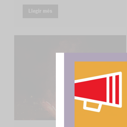
Llegir més
Para ofrece
acceder a la
procesar da
consentir o 