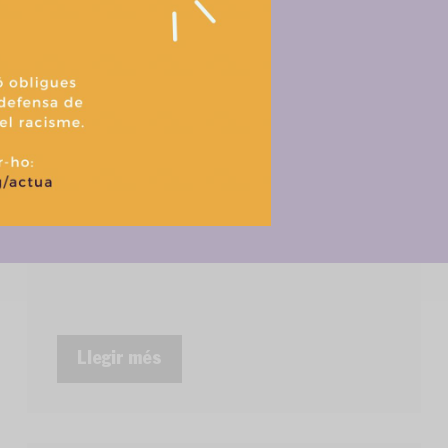
Aixada Antiracista
discurs polític racista
Aceptar
Denegar
Ver prefere
Eleccions municipals
Política de cookies
Política de privacitat i tractament de dades
#NOTÍCIA: El #24M no votis racisme
(vídeo)
Llegir més