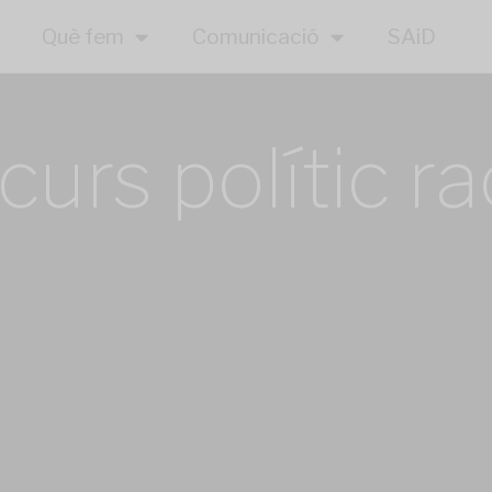
Què fem
Comunicació
SAiD
curs polític ra