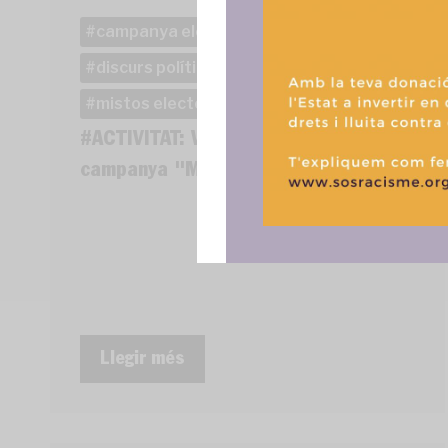
funciones.
campanya electoral
Discurs de l'odi
discurs polític racista
mistos electorals
Partit Popular
#ACTIVITAT: Vine a la traca final de la
campanya "Mistos Electorals"
Llegir més