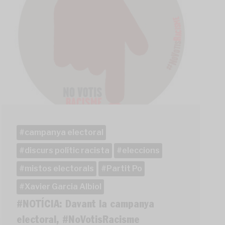
campanya electoral
discurs polític racista
eleccions
mistos electorals
Partit Po
Xavier Garcia Albiol
#NOTÍCIA: Davant la campanya
electoral, #NoVotisRacisme