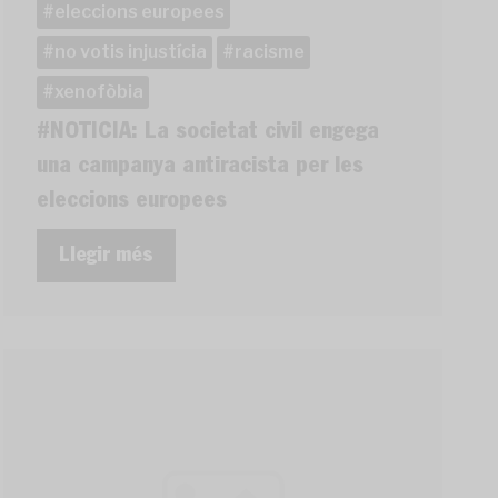
eleccions europees
no votis injustícia
racisme
xenofòbia
#NOTICIA: La societat civil engega
una campanya antiracista per les
eleccions europees
Llegir més