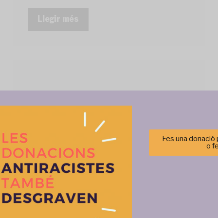
Llegir més
Fes una donació p
o f
Gestionar el consentimiento de las cookies
r las mejores experiencias, utilizamos tecnologías como las cookies para alma
 información del dispositivo. El consentimiento de estas tecnologías nos permi
tos como el comportamiento de navegación o las identificaciones únicas en est
retirar el consentimiento, puede afectar negativamente a ciertas característi