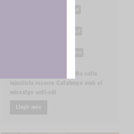
25M
campanya electoral
discurs polític racista
ncias
Discurs xenòfob
Dret vot
eleccions europees
no votis injustícia
racisme
xenofòbia
#NOTÍCIA: La campanya No votis
injustícia recorre Catalunya amb el
missatge anti-odi
Llegir més