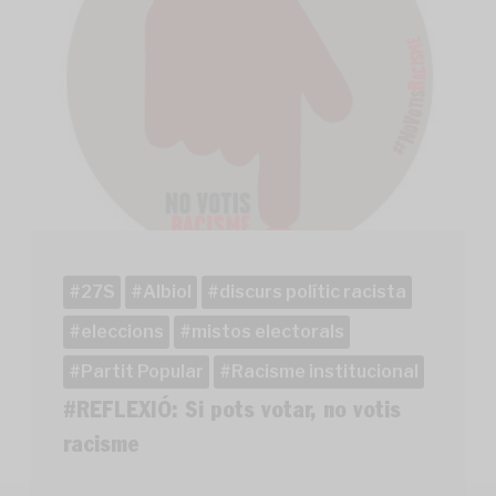
27S
Albiol
discurs polític racista
eleccions
mistos electorals
Partit Popular
Racisme institucional
#REFLEXIÓ: Si pots votar, no votis
racisme