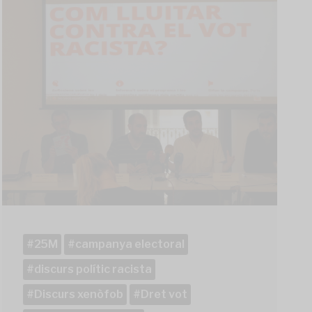
25M
campanya electoral
discurs polític racista
Discurs xenòfob
Dret vot