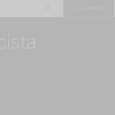
COL·LABORA!
cista