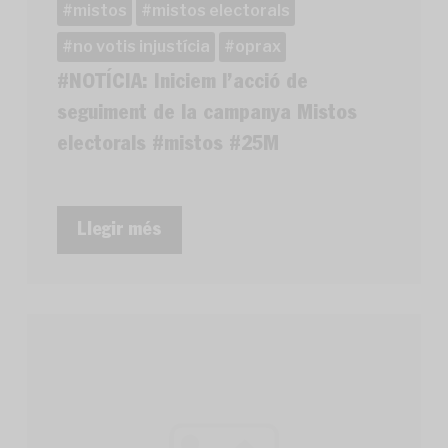
mistos
mistos electorals
no votis injustícia
oprax
#NOTÍCIA: Iniciem l’acció de
seguiment de la campanya Mistos
electorals #mistos #25M
Llegir més