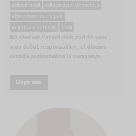
discurs odi
discurs polític racista
Eleccions municipals
mistos electorals
Odi
No obstant l'acord dels partits «per
a un debat responsable», el discurs
racista protagonitza la campanya
Llegir més