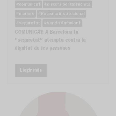
comunicat
discurs polític racista
menors
Racisme institucional
seguretat
Venda Ambulant
COMUNICAT: A Barcelona la
“seguretat” atempta contra la
dignitat de les persones
Llegir més