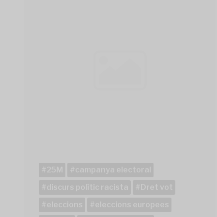
25M
campanya electoral
discurs polític racista
Dret vot
eleccions
eleccions europees