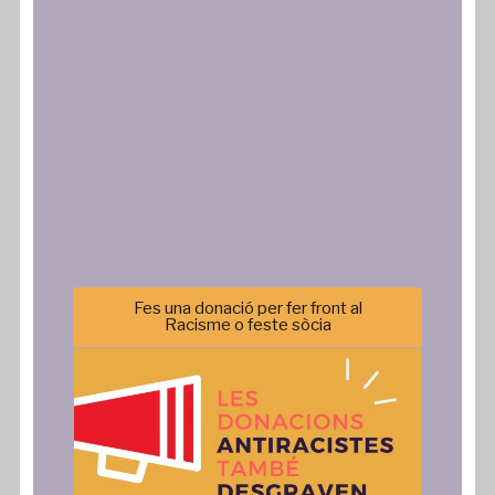
Fes una donació per fer front al
Racisme o feste sòcia
Badalona
Barri de la Salut