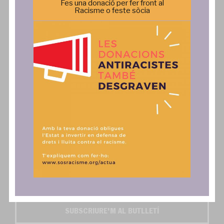
Fes una donació per fer front al
Racisme o feste sòcia
Comunicació
Actua
Notícies
SAiD
Publicacions
Fes una donació, associa't o
col·labora
Comunicats
Contacte
Autoritzo l'enviament dels butlletins digitals SOS
Activa't i SOS Exprés*
SUBSCRIURE'M AL BUTLLETÍ