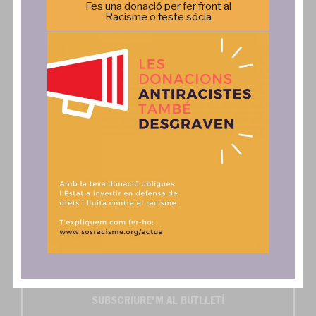
Política de privacitat
Incidència Política
Fes una donació per fer front al
Racisme o feste sòcia
Comunicació
Actua
Notícies
SAiD
Publicacions
Fes una donació, associa't o
col·labora
Comunicats
Contacte
Autoritzo l'enviament dels butlletins digitals SOS
Activa't i SOS Exprés*
SUBSCRIURE'M AL BUTLLETÍ