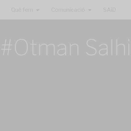
Què fem
Comunicació
SAiD
#Otman Salhi