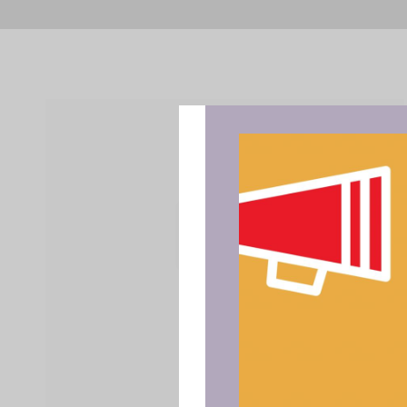
Para ofrece
acceder a la
procesar da
consentir o 
funciones.