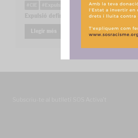
CIE
Expulsió
Otman Salhi
Expulsió definitiva d'Otman Salhi
Llegir més
Subscriu-te al butlletí SOS Activa’t