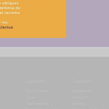
Política de cookies
Política de privacitat i tractament de dades
Qui Som
Què Fem
Sos Racisme
Campanyes
Equip
Formació
Transparència
Agenda