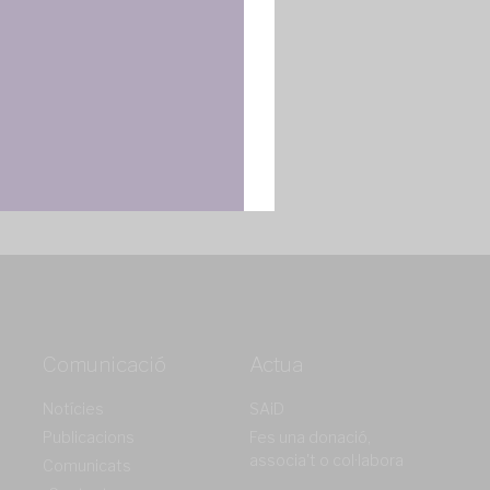
Comunicació
Actua
Notícies
SAiD
Publicacions
Fes una donació,
associa't o col·labora
Comunicats