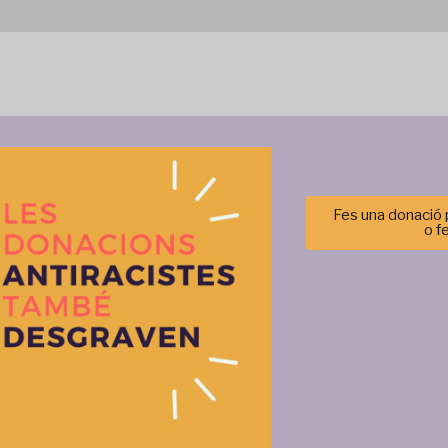
Fes una donació p
o f
Gestionar el consentimiento de las cookies
r las mejores experiencias, utilizamos tecnologías como las cookies para alma
 información del dispositivo. El consentimiento de estas tecnologías nos permi
tos como el comportamiento de navegación o las identificaciones únicas en est
retirar el consentimiento, puede afectar negativamente a ciertas característi
Aceptar
Denegar
Ver prefere