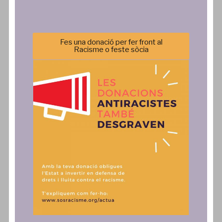
Qui Som
Què Fem
Sos Racisme
Campanyes
Equip
Formació
Fes una donació per fer front al
Transparència
Agenda
Racisme o feste sòcia
Política de privacitat
Incidència Política
Comunicació
Actua
Notícies
SAiD
Publicacions
Fes una donació, associa't o
col·labora
Comunicats
Contacte