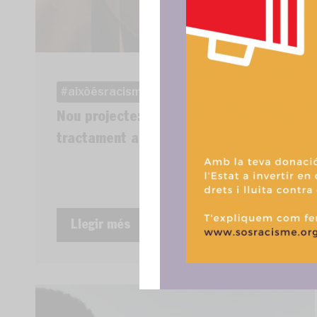
Para ofrece
acceder a la
procesar da
aixòésracisme
consentir o 
funciones.
Nou projecte: eines per un
tractament adequat de la migració
Llegir més