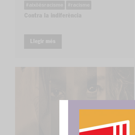
aixòésracisme
racisme
Contra la indiferència
Llegir més