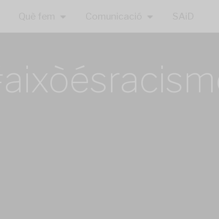
Què fem
Comunicació
SAiD
#aixòésracism