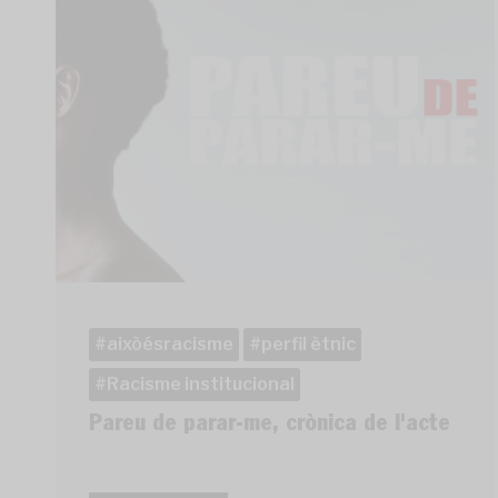
aixòésracisme
perfil ètnic
Racisme institucional
Pareu de parar-me, crònica de l'acte