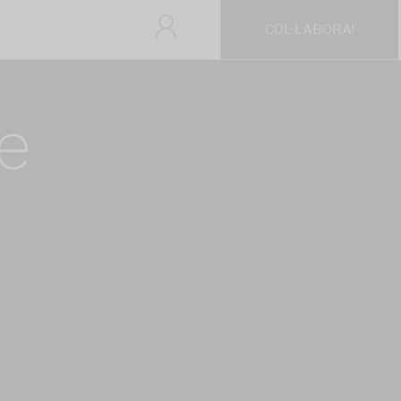
COL·LABORA!
e