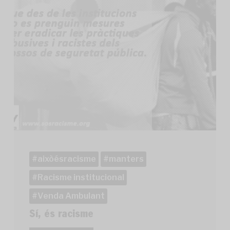
aixòésracisme
manters
Racisme institucional
Venda Ambulant
Sí, és racisme