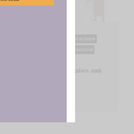
cenar y/o
tirá
e sitio. No
Abús d'autoritat
aixòésracisme
cas y
manters
Racisme institucional
Venda Ambulant
ncias
Actuacions policials irregulars amb
manters
Llegir més