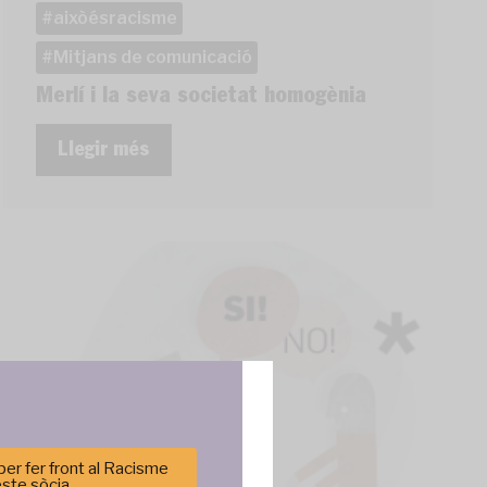
aixòésracisme
Mitjans de comunicació
Merlí i la seva societat homogènia
Llegir més
er fer front al Racisme
este sòcia