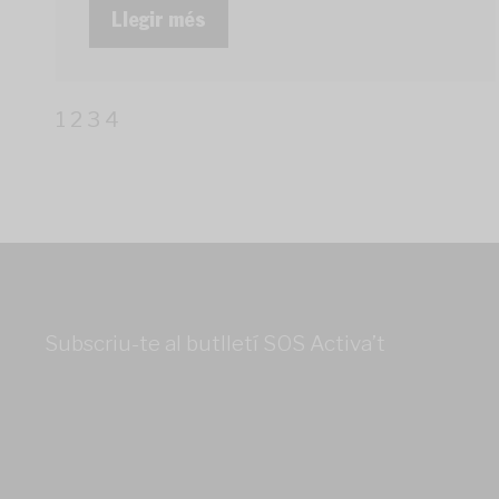
Llegir més
1
2
3
4
Subscriu-te al butlletí SOS Activa’t