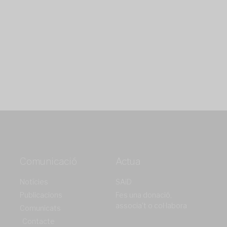
Comunicació
Actua
Notícies
SAiD
Publicacions
Fes una donació,
associa't o col·labora
Comunicats
Contacte