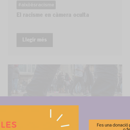
aixòésracisme
El racisme en càmera oculta
Llegir més
Fes una donació p
o f