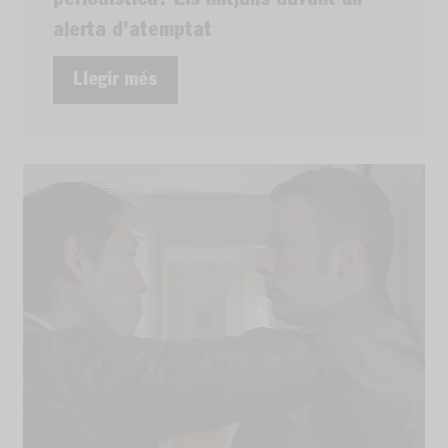
alerta d’atemptat
Llegir més