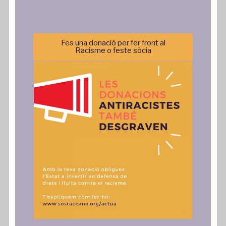
Fes una donació per fer front al
Racisme o feste sòcia
activitats
aixòésracisme
Taller: Què i com mirem? Què veiem?
Llegir més