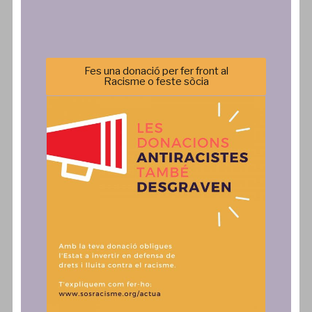
Sos Racisme
Campanyes
Equip
Formació
Transparència
Agenda
Fes una donació per fer front al
Política de privacitat
Incidència Política
Racisme o feste sòcia
Comunicació
Actua
Notícies
SAiD
Publicacions
Fes una donació, associa't o
col·labora
Comunicats
Contacte
Autoritzo l'enviament dels butlletins digitals SOS