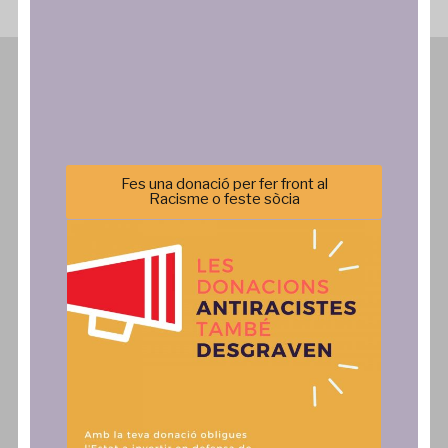
Subscriu-te al butlletí SOS Activa’t
Qui Som
Què Fem
Sos Racisme
Campanyes
Fes una donació per fer front al
Equip
Formació
Racisme o feste sòcia
Transparència
Agenda
Política de privacitat
Incidència Política
Comunicació
Actua
Notícies
SAiD
Publicacions
Fes una donació, associa't o
col·labora
Comunicats
Contacte