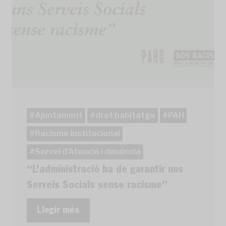
Ajuntament
dret habitatge
PAH
Racisme institucional
Servei d'Atenció i denúncia
“L’administració ha de garantir uns
Serveis Socials sense racisme”
Llegir més